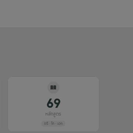
69
หลักสูตร
ตรี · โท · เอก