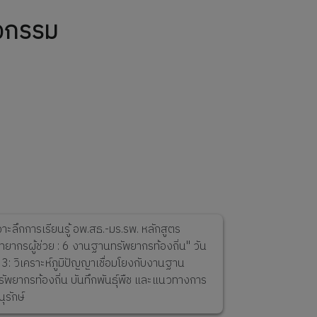
จกรรม
Next
จาะลึกการเรียนรู้ อพ.สธ.-มร.รพ. หลักสูตร
ิทยากรผู้ช่วย : 6 งานฐานทรัพยากรท้องถิ่น" วัน
ี่ 3: วิเคราะห์ภูมิปัญญาเชื่อมโยงกับงานฐาน
รัพยากรท้องถิ่น บันทึกพันธุ์พืช และแนวทางการ
นุรักษ์