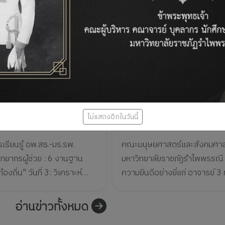
ไม่แสดงอีกในวันนี้
รเรียนรู้ อพ.สธ.-มร.รพ.
คณะมนุษยศาสตร์และสังคมศาส
วิทยากรผู้ช่วย : 6 งานฐาน
มหาวิทยาลัยราชภัฏรำไพพรรณี ขอแสด
องถิ่น" วันที่ 3: วิเคราะห์
ความยินดีอย่างยิ่แก่ อาจารย์ 3 
เชื่อมโยงกับงานฐานทรัพยากร
โอกาสผ่านการฝึกอบรมเชิงปฏิบั
หลักสูตร "การเขี...
อ่านข่าวทั้งหมด