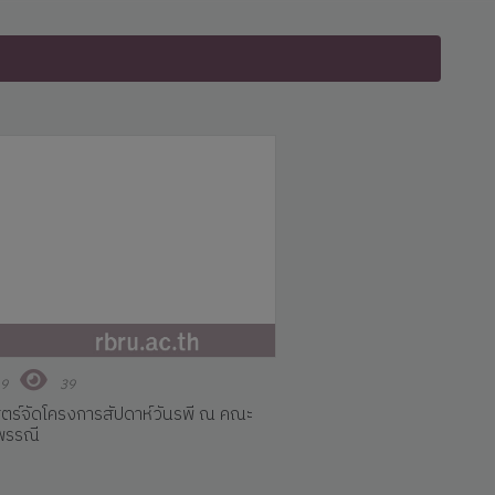
69
39
สตร์จัดโครงการสัปดาห์วันรพี ณ คณะ
พพรรณี