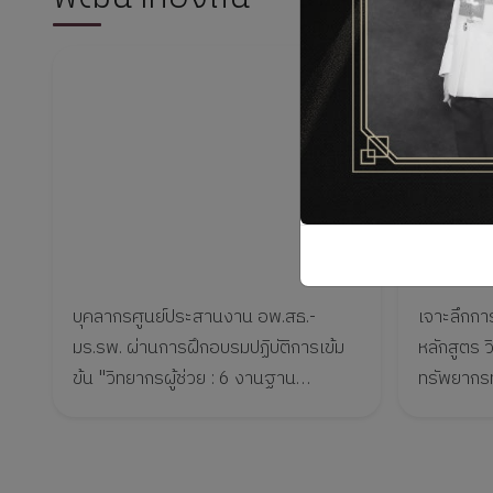
บุคลากรศูนย์ประสานงาน อพ.สธ.-
เจาะลึกกา
มร.รพ. ผ่านการฝึกอบรมปฏิบัติการเข้ม
หลักสูตร 
ข้น "วิทยากรผู้ช่วย : 6 งานฐาน
ทรัพยากรท้
ทรัพยากรท้องถิ่น" มุ่งยกระดับงานฐาน
ภูมิปัญญา
ทรัพยากรท้องถิ่น
ท้องถิ่น...