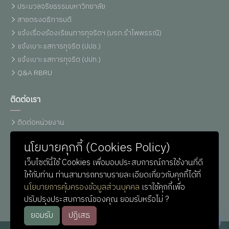
ประมวลจริยธรรมมหาวิทยาลัย
สายตรงอธิการบดี
แจ้งเรื่องร้องเรียนการทุจริตฯ (มรภ.รำไพพรรณี)
แจ้งเบาะแสการทุจริต (ปปช.)
แจ้งเบาะแสการทุจริต (ปปท.)
Q&A RBRU
ติดต่อเรา
ติดต่อหน่วยงาน
เบอร์โทรศัพท์
นโยบายคุกกี้ (Cookies Policy)
แผนที่รำไพฯ
เว็บไซต์นี้ใช้ Cookies เพื่อมอบประสบการณ์การใช้งานที่ดี
ติดต่อ ม.รำไพพรรณี (Line)
ให้กับท่าน ท่านสามารถทราบรายละเอียดเกี่ยวกับคุกกี้ได้ที่
ติดต่อ IT-Support
นโยบายการคุ้มครองข้อมูลส่วนบุคคล
เราใช้คุกกี้เพื่อ
หน่วยประชาสัมพันธ์
ปรับปรุงประสบการณ์ของคุณ ยอมรับหรือไม่ ?
ยอมรับ
ปฏิเสธ