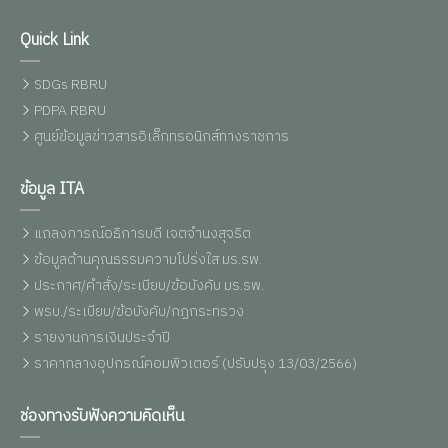
Quick Link
SDGs RBRU
PDPA RBRU
ศูนย์ข้อมูลข่าวสารอิเล็กทรอนิกส์ทางราชการ
ข้อมูล ITA
แถลงการณ์อธิการบดี เจตจำนงสุจริต
ข้อมูลด้านคุณธรรมความโปร่งใส มร.รพ.
ประกาศ/คำสั่ง/ระเบียบ/ข้อบังคับ มร.รพ.
พรบ./ระเบียบ/ข้อบังคับ/กฏกระทรวง
รายงานการเงินประจำปี
ราคากลางอุปกรณ์คอมพิวเตอร์ (ปรับปรุง 13/03/2566)
ช่องทางรับฟังความคิดเห็น