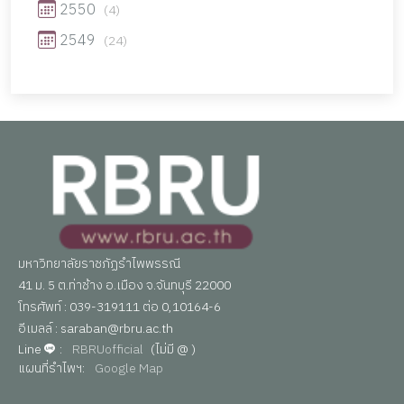
2550
(4)
2549
(24)
มหาวิทยาลัยราชภัฏรำไพพรรณี
41 ม. 5 ต.ท่าช้าง อ.เมือง จ.จันทบุรี 22000
โทรศัพท์ : 039-319111 ต่อ 0,10164-6
อีเมลล์ : saraban@rbru.ac.th
Line
:
RBRUofficial
(ไม่มี @ )
แผนที่รำไพฯ:
Google Map