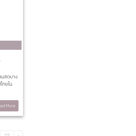
ขนสดบาง
ป์ไทยใน
๒
ad More