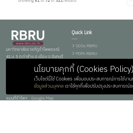
‹
Showing
61
to
72
of
321
results
Quick Link
SDGs RBRU
มหาวิทยาลัยราชภัฏรำไพพรรณี
PDPA RBRU
41 ม. 5 ต.ท่าช้าง อ.เมือง จ.จันทบุรี
ศูนย์ข้อมูลข่าวสาร
22000
นโยบายคุกกี้ (Cookies Policy
อิเล็กทรอนิกส์ทางราชการ
โทรศัพท์ : 039-319111 ต่อ
0,10164-6
เว็บไซต์นี้ใช้ Cookies เพื่อมอบประสบการณ์การใช้งานที
อีเมลล์ : saraban@rbru.ac.th
ข้อมูลส่วนบุคคล
เราใช้คุกกี้เพื่อปรับปรุงประสบการณ์
Line
:
RBRUofficial
(ไม่มี @ )
แผนที่รำไพฯ:
Google Map