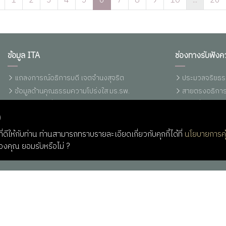
1
2
3
4
5
6
7
8
9
10
...
26
ข้อมูล ITA
ช่องทางรับฟังค
แถลงการณ์อธิการบดี เจตจำนงสุจริต
ประมวลจริยธร
ข้อมูลด้านคุณธรรมความโปร่งใส มร.รพ.
สายตรงอธิการ
ประกาศ/คำสั่ง/ระเบียบ/ข้อบังคับ มร.รพ.
แจ้งเรื่องร้อ
)
พรบ./ระเบียบ/ข้อบังคับ/กฏกระทรวง
แจ้งเบาะแสการ
รายงานการเงินประจำปี
แจ้งเบาะแสการ
่ดีให้กับท่าน ท่านสามารถทราบรายละเอียดเกี่ยวกับคุกกี้ได้ที่
นโยบายการคุ
ราคากลางอุปกรณ์คอมพิวเตอร์ (ปรับปรุง
Q&A RBRU
ของคุณ ยอมรับหรือไม่ ?
13/03/2566)