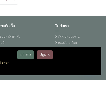
27
›
วามคิดเห็น
ติดต่อเรา
รมมหาวิทยาลัย
ติดต่อหน่วยงาน
บดี
เบอร์โทรศัพท์
งเรียนการทุจริตฯ (มรภ.รำไพพรรณี)
แผนที่รำไพฯ
ยอมรับ
ปฏิเสธ
ทุจริต (ปปช.)
ติดต่อ ม.รำไพพรรณี (Line)
ทุจริต (ปปท.)
ติดต่อ IT-Support
้มครอง
หน่วยประชาสัมพันธ์