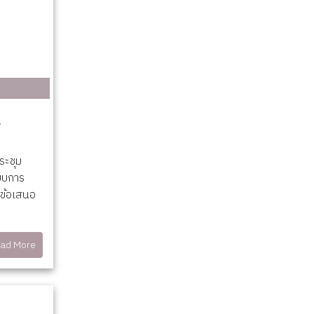
ระชุม
บบการ
าข้อเสนอ
ad More