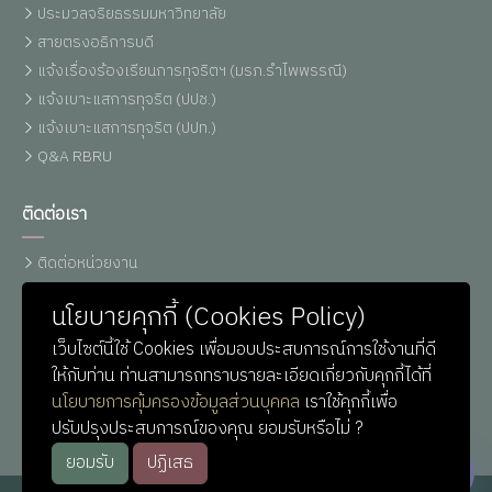
ประมวลจริยธรรมมหาวิทยาลัย
สายตรงอธิการบดี
แจ้งเรื่องร้องเรียนการทุจริตฯ (มรภ.รำไพพรรณี)
แจ้งเบาะแสการทุจริต (ปปช.)
แจ้งเบาะแสการทุจริต (ปปท.)
Q&A RBRU
ติดต่อเรา
ติดต่อหน่วยงาน
เบอร์โทรศัพท์
นโยบายคุกกี้ (Cookies Policy)
แผนที่รำไพฯ
เว็บไซต์นี้ใช้ Cookies เพื่อมอบประสบการณ์การใช้งานที่ดี
ติดต่อ ม.รำไพพรรณี (Line)
ให้กับท่าน ท่านสามารถทราบรายละเอียดเกี่ยวกับคุกกี้ได้ที่
ติดต่อ IT-Support
นโยบายการคุ้มครองข้อมูลส่วนบุคคล
เราใช้คุกกี้เพื่อ
หน่วยประชาสัมพันธ์
ปรับปรุงประสบการณ์ของคุณ ยอมรับหรือไม่ ?
ยอมรับ
ปฏิเสธ