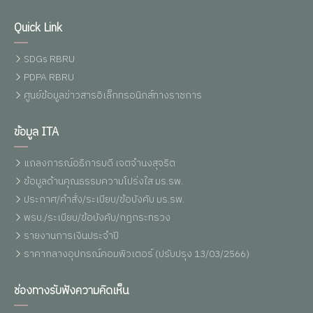
Quick Link
SDGs RBRU
PDPA RBRU
ศูนย์ข้อมูลข่าวสารอิเล็กทรอนิกส์ทางราชการ
ข้อมูล ITA
แถลงการณ์อธิการบดี เจตจำนงสุจริต
ข้อมูลด้านคุณธรรมความโปร่งใส มร.รพ.
ประกาศ/คำสั่ง/ระเบียบ/ข้อบังคับ มร.รพ.
พรบ./ระเบียบ/ข้อบังคับ/กฏกระทรวง
รายงานการเงินประจำปี
ราคากลางอุปกรณ์คอมพิวเตอร์ (ปรับปรุง 13/03/2566)
ช่องทางรับฟังความคิดเห็น