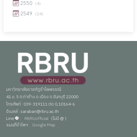
2550
(4)
2549
(24)
มหาวิทยาลัยราชภัฏรำไพพรรณี
41 ม. 5 ต.ท่าช้าง อ.เมือง จ.จันทบุรี 22000
โทรศัพท์ : 039-319111 ต่อ 0,10164-6
อีเมลล์ : saraban@rbru.ac.th
Line
:
RBRUofficial
(ไม่มี @ )
แผนที่รำไพฯ:
Google Map