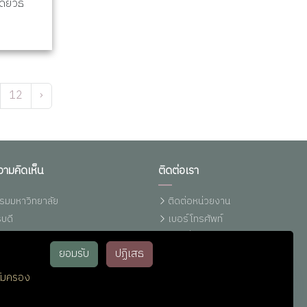
ยวิธี
12
›
วามคิดเห็น
ติดต่อเรา
รมมหาวิทยาลัย
ติดต่อหน่วยงาน
บดี
เบอร์โทรศัพท์
งเรียนการทุจริตฯ (มรภ.รำไพพรรณี)
แผนที่รำไพฯ
ยอมรับ
ปฏิเสธ
ทุจริต (ปปช.)
ติดต่อ ม.รำไพพรรณี (Line)
ทุจริต (ปปท.)
ติดต่อ IT-Support
้มครอง
หน่วยประชาสัมพันธ์