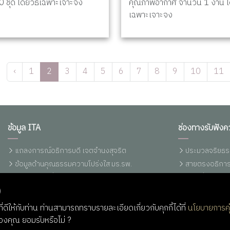
 ชุด โดยวิธีเฉพาะเจาะจง
คุณภาพอากาศ จำนวน 1 งาน โด
เฉพาะเจาะจง
‹
1
2
3
4
5
6
7
8
9
10
11
ข้อมูล ITA
ช่องทางรับฟังค
แถลงการณ์อธิการบดี เจตจำนงสุจริต
ประมวลจริยธร
ข้อมูลด้านคุณธรรมความโปร่งใส มร.รพ.
สายตรงอธิการ
ประกาศ/คำสั่ง/ระเบียบ/ข้อบังคับ มร.รพ.
แจ้งเรื่องร้อ
)
พรบ./ระเบียบ/ข้อบังคับ/กฏกระทรวง
แจ้งเบาะแสการ
รายงานการเงินประจำปี
แจ้งเบาะแสการ
่ดีให้กับท่าน ท่านสามารถทราบรายละเอียดเกี่ยวกับคุกกี้ได้ที่
นโยบายการคุ
ราคากลางอุปกรณ์คอมพิวเตอร์ (ปรับปรุง
Q&A RBRU
ของคุณ ยอมรับหรือไม่ ?
13/03/2566)