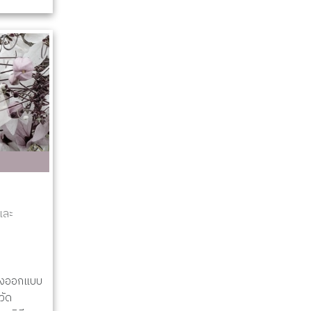
และ
้างออกแบบ
ัด