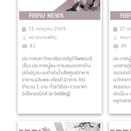
31 กรกฎาคม 2569
27 ก
หน่วยงานพัสดุ
คณะค
41
48
ประกาศมหาวิทยาลัยราชภัฏรำไพพรรณี
ประกาศผู
เรื่อง ประกาศผู้ชนะการเสนอราคาจ้าง
เอกสารคู
ปรับปรุงระบบบำบัดน้ำเสียศูนย์อาหาร
ถอดบทเรี
อาคารเฉลิมพระเกียรติ (อาคาร 36)
นวัตกรท
จำนวน 1 งาน ด้วยวิธีประกวดราคา
สมรรถนะ 
อิเล็กทรอนิกส์ (e-bidding)
ต่อเนื่อ
ครุศาสตร