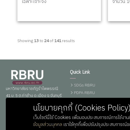
เฉพาะเจาะจง
จำนวน 10
Showing
13
to
24
of
141
results
Quick Link
SDGs RBRU
มหาวิทยาลัยราชภัฏรำไพพรรณี
PDPA RBRU
41 ม. 5 ต.ท่าช้าง อ.เมือง จ.จันทบุรี
ศูนย์ข้อมูลข่าวสาร
22000
นโยบายคุกกี้ (Cookies Policy
อิเล็กทรอนิกส์ทางราชการ
โทรศัพท์ : 039-319111 ต่อ
0,10164-6
เว็บไซต์นี้ใช้ Cookies เพื่อมอบประสบการณ์การใช้งานที
อีเมลล์ : saraban@rbru.ac.th
ข้อมูลส่วนบุคคล
เราใช้คุกกี้เพื่อปรับปรุงประสบการณ์