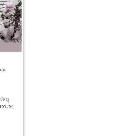
และ
วัสดุ
ะเจาะจง