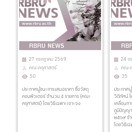
27 กรกฎาคม 2569
24 ก
คณะครุศาสตร์
คณะค
50
35
ประกาศผู้ชนะการเสนอราคา ซื้อวัสดุ
ประกาศผู
คอมพิวเตอร์ จำนวน ๕ รายการ (คณะ
วีดีทัศน์
ครุศาสตร์) โดยวิธีเฉพาะเจาะจง
เคลื่อนก
ภูมิปัญญ
๒๕๖๙ จำ
โดยวิธีเ