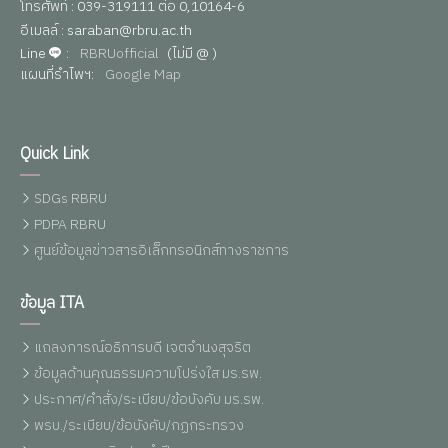
โทรศัพท์ : 039-319111 ต่อ 0,10164-6
อีเมลล์ : saraban@rbru.ac.th
Line
:
RBRUofficial
(ไม่มี @ )
แผนที่รำไพฯ:
Google Map
Quick Link
SDGs RBRU
PDPA RBRU
ศูนย์ข้อมูลข่าวสารอิเล็กทรอนิกส์ทางราชการ
ข้อมูล ITA
แถลงการณ์อธิการบดี เจตจำนงสุจริต
ข้อมูลด้านคุณธรรมความโปร่งใส มร.รพ.
ประกาศ/คำสั่ง/ระเบียบ/ข้อบังคับ มร.รพ.
พรบ./ระเบียบ/ข้อบังคับ/กฏกระทรวง