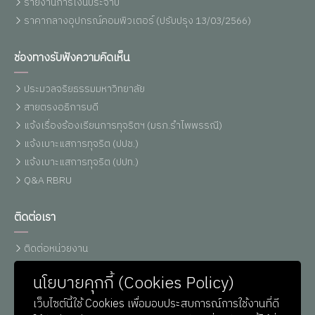
รายงานการเงินประจำปี
ราคากลางอุปกรณ์คอมพิวเตอร์ (ปรับปรุง 13/03/2566)
ช่องทางรับฟังความคิดเห็น
ประมวลจริยธรรมมหาวิทยาลัย
สายตรงอธิการบดี
แจ้งเรื่องร้องเรียนการทุจริตฯ (มรภ.รำไพพรรณี)
แจ้งเบาะแสการทุจริต (ปปช.)
แจ้งเบาะแสการทุจริต (ปปท.)
Q&A RBRU
ติดต่อเรา
ติดต่อหน่วยงาน
เบอร์โทรศัพท์
นโยบายคุกกี้ (Cookies Policy)
แผนที่รำไพฯ
เว็บไซต์นี้ใช้ Cookies เพื่อมอบประสบการณ์การใช้งานที่ดี
ติดต่อ ม.รำไพพรรณี (Line)