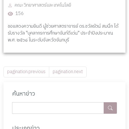
คณะวิทยาศาสตร์และเทคโนโลยี
156
ขอแสดงความยินดี ผู้ช่วยศาสตราจารย์ ดร.ชวัลรัตน์ สมนึก ได้
รับรางวัล "บุคลากรการศึกษาจันท์ดีเด่น" ประจำปิงประมาณ
พ.ศ. ๒๕๖๘ ในระดับจังหวัดจันทบุรี
pagination.previous
pagination.next
ค้นหาข่าว
ประเภทข่าว