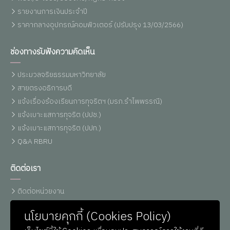
รายงานการเงินประจำปี
ราคากลางอุปกรณ์คอมพิวเตอร์ (ปรับปรุง 13/03/2566)
ช่องทางรับฟังความคิดเห็น
ประมวลจริยธรรมมหาวิทยาลัย
สายตรงอธิการบดี
แจ้งเรื่องร้องเรียนการทุจริตฯ (มรภ.รำไพพรรณี)
แจ้งเบาะแสการทุจริต (ปปช.)
แจ้งเบาะแสการทุจริต (ปปท.)
Q&A RBRU
ติดต่อเรา
ติดต่อหน่วยงาน
เบอร์โทรศัพท์
นโยบายคุกกี้ (Cookies Policy)
แผนที่รำไพฯ