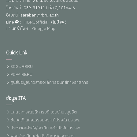
41 ม. 5 ต.ท่าช้าง อ.เมือง จ.จันทบุรี 22000
โทรศัพท์ : 039-319111 ต่อ 0,10164-6
อีเมลล์ : saraban@rbru.ac.th
Line
:
RBRUofficial
(ไม่มี @ )
แผนที่รำไพฯ:
Google Map
Quick Link
SDGs RBRU
PDPA RBRU
ศูนย์ข้อมูลข่าวสารอิเล็กทรอนิกส์ทางราชการ
ข้อมูล ITA
แถลงการณ์อธิการบดี เจตจำนงสุจริต
ข้อมูลด้านคุณธรรมความโปร่งใส มร.รพ.
ประกาศ/คำสั่ง/ระเบียบ/ข้อบังคับ มร.รพ.
พรบ./ระเบียบ/ข้อบังคับ/กฏกระทรวง