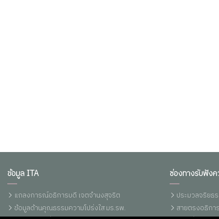
ข้อมูล ITA
ช่องทางรับฟังค
แถลงการณ์อธิการบดี เจตจำนงสุจริต
ประมวลจริยธร
ข้อมูลด้านคุณธรรมความโปร่งใส มร.รพ.
สายตรงอธิการ