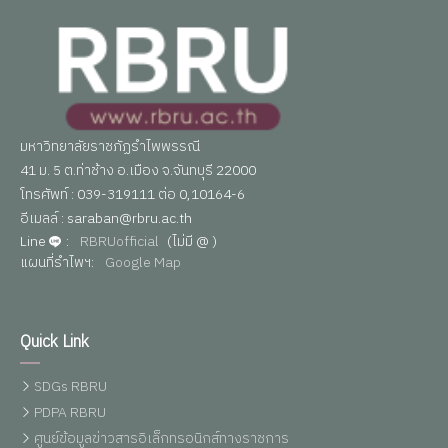
มหาวิทยาลัยราชภัฏรำไพพรรณี
41 ม. 5 ต.ท่าช้าง อ.เมือง จ.จันทบุรี 22000
โทรศัพท์ : 039-319111 ต่อ 0,10164-6
อีเมลล์ : saraban@rbru.ac.th
Line
:
RBRUofficial
(ไม่มี @ )
แผนที่รำไพฯ:
Google Map
Quick Link
SDGs RBRU
PDPA RBRU
ศูนย์ข้อมูลข่าวสารอิเล็กทรอนิกส์ทางราชการ