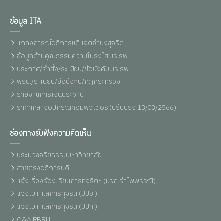
ข้อมูล ITA
แถลงการณ์อธิการบดี เจตจำนงสุจริต
ข้อมูลด้านคุณธรรมความโปร่งใส มร.รพ.
ประกาศ/คำสั่ง/ระเบียบ/ข้อบังคับ มร.รพ.
พรบ./ระเบียบ/ข้อบังคับ/กฏกระทรวง
รายงานการเงินประจำปี
ราคากลางอุปกรณ์คอมพิวเตอร์ (ปรับปรุง 13/03/2566)
ช่องทางรับฟังความคิดเห็น
ประมวลจริยธรรมมหาวิทยาลัย
สายตรงอธิการบดี
แจ้งเรื่องร้องเรียนการทุจริตฯ (มรภ.รำไพพรรณี)
แจ้งเบาะแสการทุจริต (ปปช.)
แจ้งเบาะแสการทุจริต (ปปท.)
Q&A RBRU