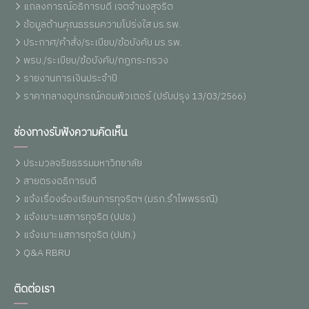
แถลงการณ์อธิการบดี เจตจำนงสุจริต
ข้อมูลด้านคุณธรรมความโปร่งใส มร.รพ.
ประกาศ/คำสั่ง/ระเบียบ/ข้อบังคับ มร.รพ.
พรบ./ระเบียบ/ข้อบังคับ/กฏกระทรวง
รายงานการเงินประจำปี
ราคากลางอุปกรณ์คอมพิวเตอร์ (ปรับปรุง 13/03/2566)
ช่องทางรับฟังความคิดเห็น
ประมวลจริยธรรมมหาวิทยาลัย
สายตรงอธิการบดี
แจ้งเรื่องร้องเรียนการทุจริตฯ (มรภ.รำไพพรรณี)
แจ้งเบาะแสการทุจริต (ปปช.)
แจ้งเบาะแสการทุจริต (ปปท.)
Q&A RBRU
ติดต่อเรา