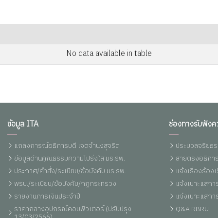
No data available in table
ข้อมูล ITA
ช่องทางรับฟังค
แถลงการณ์อธิการบดี เจตจำนงสุจริต
ประมวลจริยธร
ข้อมูลด้านคุณธรรมความโปร่งใส มร.รพ.
สายตรงอธิการ
ประกาศ/คำสั่ง/ระเบียบ/ข้อบังคับ มร.รพ.
แจ้งเรื่องร้อ
พรบ./ระเบียบ/ข้อบังคับ/กฏกระทรวง
แจ้งเบาะแสการ
รายงานการเงินประจำปี
แจ้งเบาะแสการ
ราคากลางอุปกรณ์คอมพิวเตอร์ (ปรับปรุง
Q&A RBRU
13/03/2566)