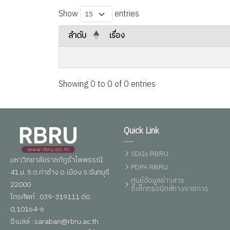
Show
entries
ลำดับ
เรื่อง
Showing 0 to 0 of 0 entries
Quick Link
SDGs RBRU
มหาวิทยาลัยราชภัฏรำไพพรรณี
PDPA RBRU
41 ม. 5 ต.ท่าช้าง อ.เมือง จ.จันทบุรี
ศูนย์ข้อมูลข่าวสาร
22000
อิเล็กทรอนิกส์ทางราชการ
โทรศัพท์ : 039-319111 ต่อ
0,10164-6
อีเมลล์ : saraban@rbru.ac.th