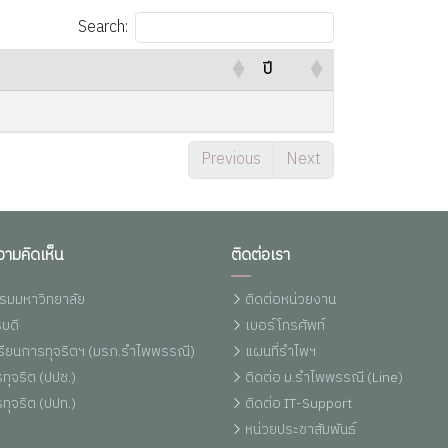
Search:
ปี
Previous
Next
วามคิดเห็น
ติดต่อเรา
รมมหาวิทยาลัย
ติดต่อหน่วยงาน
บดี
เบอร์โทรศัพท์
งเรียนการทุจริตฯ (มรภ.รำไพพรรณี)
แผนที่รำไพฯ
ทุจริต (ปปช.)
ติดต่อ ม.รำไพพรรณี (Line)
ทุจริต (ปปท.)
ติดต่อ IT-Support
หน่วยประชาสัมพันธ์