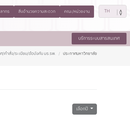
คลากร
สิ่งอำนวยความสะดวก
คณะ/หน่วยงาน
บริการระบบสารสนเทศ
/คำสั่ง/ระเบียบ/ข้อบังคับ มร.รพ.
ประกาศมหาวิทยาลัย
เลือกปี