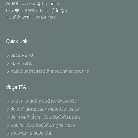
อีเมลล์ : saraban@rbru.ac.th
Line
:
RBRUofficial
(ไม่มี @ )
แผนที่รำไพฯ:
Google Map
Quick Link
SDGs RBRU
PDPA RBRU
ศูนย์ข้อมูลข่าวสารอิเล็กทรอนิกส์ทางราชการ
ข้อมูล ITA
แถลงการณ์อธิการบดี เจตจำนงสุจริต
ข้อมูลด้านคุณธรรมความโปร่งใส มร.รพ.
ประกาศ/คำสั่ง/ระเบียบ/ข้อบังคับ มร.รพ.
พรบ./ระเบียบ/ข้อบังคับ/กฏกระทรวง
รายงานการเงินประจำปี