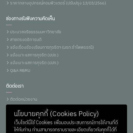
ราคากลางอุปกรณ์คอมพิวเตอร์ (ปรับปรุง 13/03/2566)
ช่องทางรับฟังความคิดเห็น
ประมวลจริยธรรมมหาวิทยาลัย
สายตรงอธิการบดี
แจ้งเรื่องร้องเรียนการทุจริตฯ (มรภ.รำไพพรรณี)
แจ้งเบาะแสการทุจริต (ปปช.)
แจ้งเบาะแสการทุจริต (ปปท.)
Q&A RBRU
ติดต่อเรา
ติดต่อหน่วยงาน
เบอร์โทรศัพท์
นโยบายคุกกี้ (Cookies Policy)
แผนที่รำไพฯ
เว็บไซต์นี้ใช้ Cookies เพื่อมอบประสบการณ์การใช้งานที่ดี
ติดต่อ ม.รำไพพรรณี (Line)
ให้กับท่าน ท่านสามารถทราบรายละเอียดเกี่ยวกับคุกกี้ได้ที่
ติดต่อ IT-Support