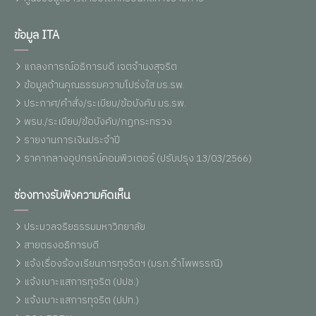
ข้อมูล ITA
แถลงการณ์อธิการบดี เจตจำนงสุจริต
ข้อมูลด้านคุณธรรมความโปร่งใส มร.รพ.
ประกาศ/คำสั่ง/ระเบียบ/ข้อบังคับ มร.รพ.
พรบ./ระเบียบ/ข้อบังคับ/กฏกระทรวง
รายงานการเงินประจำปี
ราคากลางอุปกรณ์คอมพิวเตอร์ (ปรับปรุง 13/03/2566)
ช่องทางรับฟังความคิดเห็น
ประมวลจริยธรรมมหาวิทยาลัย
สายตรงอธิการบดี
แจ้งเรื่องร้องเรียนการทุจริตฯ (มรภ.รำไพพรรณี)
แจ้งเบาะแสการทุจริต (ปปช.)
แจ้งเบาะแสการทุจริต (ปปท.)