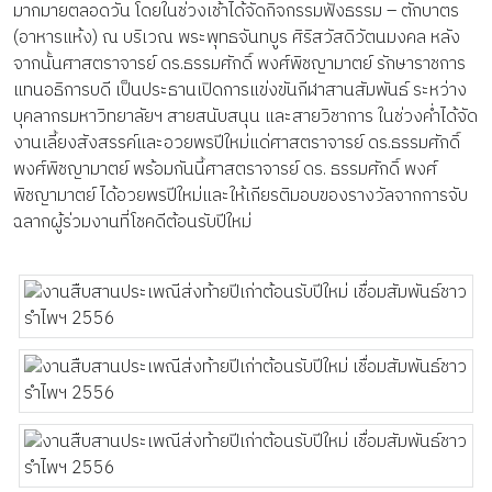
มากมายตลอดวัน โดยในช่วงเช้าได้จัดกิจกรรมฟังธรรม – ตักบาตร
(อาหารแห้ง) ณ บริเวณ พระพุทธจันทบูร ศิริสวัสดิวัตนมงคล หลัง
จากนั้นศาสตราจารย์ ดร.ธรรมศักดิ์ พงศ์พิชญามาตย์ รักษาราชการ
แทนอธิการบดี เป็นประธานเปิดการแข่งขันกีฬาสานสัมพันธ์ ระหว่าง
บุคลากรมหาวิทยาลัยฯ สายสนับสนุน และสายวิชาการ ในช่วงค่ำได้จัด
งานเลี้ยงสังสรรค์และอวยพรปีใหม่แด่ศาสตราจารย์ ดร.ธรรมศักดิ์
พงศ์พิชญามาตย์ พร้อมกันนี้ศาสตราจารย์ ดร. ธรรมศักดิ์ พงศ์
พิชญามาตย์ ได้อวยพรปีใหม่และให้เกียรติมอบของรางวัลจากการจับ
ฉลากผู้ร่วมงานที่โชคดีต้อนรับปีใหม่