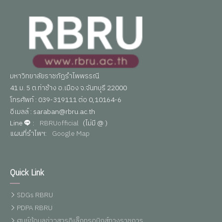
มหาวิทยาลัยราชภัฏรำไพพรรณี
41 ม. 5 ต.ท่าช้าง อ.เมือง จ.จันทบุรี 22000
โทรศัพท์ : 039-319111 ต่อ 0,10164-6
อีเมลล์ : saraban@rbru.ac.th
Line
:
RBRUofficial
(ไม่มี @ )
แผนที่รำไพฯ:
Google Map
Quick Link
SDGs RBRU
PDPA RBRU
ศูนย์ข้อมูลข่าวสารอิเล็กทรอนิกส์ทางราชการ