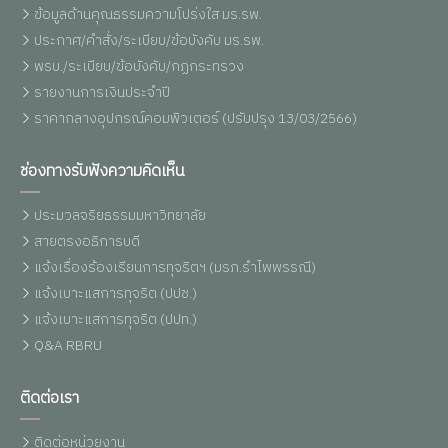
ข้อมูลด้านคุณธรรมความโปร่งใส มร.รพ.
ประกาศ/คำสั่ง/ระเบียบ/ข้อบังคับ มร.รพ.
พรบ./ระเบียบ/ข้อบังคับ/กฏกระทรวง
รายงานการเงินประจำปี
ราคากลางอุปกรณ์คอมพิวเตอร์ (ปรับปรุง 13/03/2566)
ช่องทางรับฟังความคิดเห็น
ประมวลจริยธรรมมหาวิทยาลัย
สายตรงอธิการบดี
แจ้งเรื่องร้องเรียนการทุจริตฯ (มรภ.รำไพพรรณี)
แจ้งเบาะแสการทุจริต (ปปช.)
แจ้งเบาะแสการทุจริต (ปปท.)
Q&A RBRU
ติดต่อเรา
ติดต่อหน่วยงาน