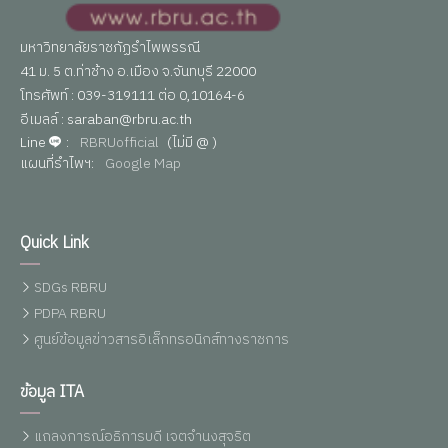
มหาวิทยาลัยราชภัฏรำไพพรรณี
41 ม. 5 ต.ท่าช้าง อ.เมือง จ.จันทบุรี 22000
โทรศัพท์ : 039-319111 ต่อ 0,10164-6
อีเมลล์ : saraban@rbru.ac.th
Line
:
RBRUofficial
(ไม่มี @ )
แผนที่รำไพฯ:
Google Map
Quick Link
SDGs RBRU
PDPA RBRU
ศูนย์ข้อมูลข่าวสารอิเล็กทรอนิกส์ทางราชการ
ข้อมูล ITA
แถลงการณ์อธิการบดี เจตจำนงสุจริต