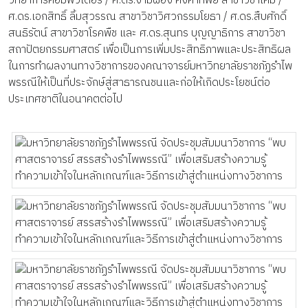
วิทยาการคอมพิวเตอร์ / ศ.ดร.งามผ่อง คงคาทิพย์ สาขาวิชาเคมี /
ศ.ดร.เอกสิทธิ์ ลิ้มสุวรรณ สาขาวิชาวิศวกรรมโยธา / ศ.ดร.สืบศักดิ์
สนธิรัตน์ สาขาวิชาโรคพืช และ ศ.ดร.สุนทร บุญญาธิการ สาขาวิชา
สถาปัตยกรรมศาสตร์ เพื่อเป็นการเพิ่มประสิทธิภาพและประสิทธิผล
ในการทำผลงานทางวิชาการของคณาจารย์มหาวิทยาลัยราชภัฏรำไพ
พรรณีให้เป็นที่ประจักษ์สู่สาธารณชนและก่อให้เกิดประโยชน์ต่อ
ประเทศชาติในอนาคตต่อไป