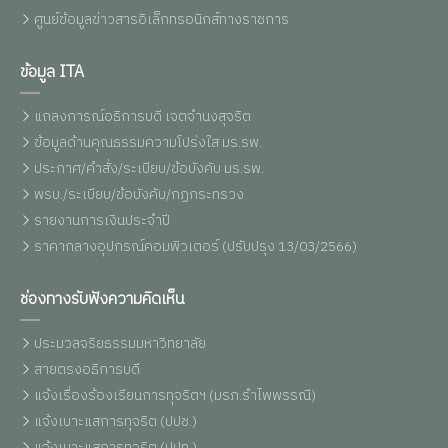
ศูนย์ข้อมูลข่าวสารอิเล็กทรอนิกส์ทางราชการ
ข้อมูล ITA
แถลงการณ์อธิการบดี เจตจำนงสุจริต
ข้อมูลด้านคุณธรรมความโปร่งใส มร.รพ.
ประกาศ/คำสั่ง/ระเบียบ/ข้อบังคับ มร.รพ.
พรบ./ระเบียบ/ข้อบังคับ/กฏกระทรวง
รายงานการเงินประจำปี
ราคากลางอุปกรณ์คอมพิวเตอร์ (ปรับปรุง 13/03/2566)
ช่องทางรับฟังความคิดเห็น
ประมวลจริยธรรมมหาวิทยาลัย
สายตรงอธิการบดี
แจ้งเรื่องร้องเรียนการทุจริตฯ (มรภ.รำไพพรรณี)
แจ้งเบาะแสการทุจริต (ปปช.)
แจ้งเบาะแสการทุจริต (ปปท.)