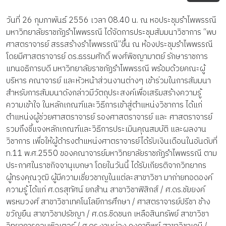
วันที่ 26 กุมภาพันธ์ 2556 เวลา 08.40 น. ณ หอประชุมรำไพพรรณี
มหาวิทยาลัยราชภัฏรำไพพรรณี ได้จัดการประชุมสัมมนาวิชาการ “พบ
ศาสตราจารย์ สรรสร้างรำไพพรรณี”ขึ้น ณ ห้องประชุมรำไพพรรณี
โดยมีศาสตราจารย์ ดร.ธรรมศักดิ์ พงศ์พิชญามาตย์ รักษาราชการ
แทนอธิการบดี มหาวิทยาลัยราชภัฏรำไพพรรณี พร้อมด้วยคณะผู้
บริหาร คณาจารย์ และหัวหน้าส่วนงานต่างๆ เข้าร่วมในการสัมมนา
สำหรับการสัมมนาดังกล่าวมีวัตถุประสงค์เพื่อเสริมสร้างความรู้
ความเข้าใจ ในหลักเกณฑ์และวิธีการเข้าสู่ตำแหน่งวิชาการ ได้แก่
ตำแหน่งผู้ช่วยศาสตราจารย์ รองศาสตราจารย์ และ ศาสตราจารย์
รวมถึงชี้แจงหลักเกณฑ์และวิธีการประเมินคุณสมบัติ และผลงาน
วิชาการ เพื่อให้ผู้ดำรงตำแหน่งศาตราจารย์ได้รับเงินเดือนในอันดับที่
ท.11 พ.ศ.2550 ของคณาจารย์มหาวิทยาลัยราชภัฏรำไพพรรณี ตาม
ประกาศในราชกิจจานุเบกษา โดยในวันนี้ ได้รับเกียรติจากวิทยากร
ผู้ทรงคุณวุฒิ ผู้มีความเชี่ยวชาญในแต่ละสาขาวิชา มาถ่ายทอดองค์
ความรู้ ได้แก่ ศ.ดรสุทัศน์ ยกส้าน สาขาวิชาฟิสิกส์ / ศ.ดร.ชัยยงค์
พรหมวงศ์ สาขาวิชาเทคโนโลยีการศึกษา / ศาสตราจารย์ปรีชา ช้าง
ขวัญยืน สาขาวิชาปรัชญา / ศ.ดร.ชิดชนก เหลือสินทรัพย์ สาขาวิชา