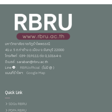
มหาวิทยาลัยราชภัฏรำไพพรรณี
41 ม. 5 ต.ท่าช้าง อ.เมือง จ.จันทบุรี 22000
โทรศัพท์ : 039-319111 ต่อ 0,10164-6
อีเมลล์ : saraban@rbru.ac.th
Line
:
RBRUofficial
(ไม่มี @ )
แผนที่รำไพฯ:
Google Map
Quick Link
SDGs RBRU
PDPA RBRU