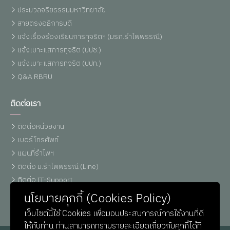
ประมวลจริยธรรมมหาวิทยาลัย
สายตรงอธิการบดี
แจ้งเรื่องร้องเรียนการทุจริตฯ (มรภ.รำไพพรรณี)
แจ้งเบาะแสการทุจริต (ปปช.)
แจ้งเบาะแสการทุจริต (ปปท.)
Q&A RBRU
ติดต่อเรา
ติดต่อหน่วยงาน
เบอร์โทรศัพท์
แผนที่รำไพฯ
ติดต่อ ม.รำไพพรรณี (Line)
ติดต่อ IT-Support
หน่วยประชาสัมพันธ์
นโยบายคุกกี้ (Cookies Policy)
เว็บไซต์นี้ใช้ Cookies เพื่อมอบประสบการณ์การใช้งานที่ดี
ให้กับท่าน ท่านสามารถทราบรายละเอียดเกี่ยวกับคุกกี้ได้ที่