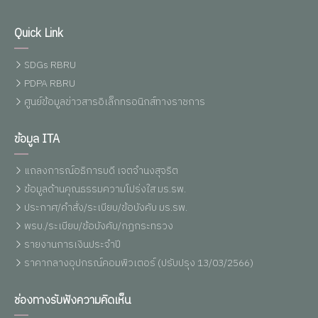
Quick Link
SDGs RBRU
PDPA RBRU
ศูนย์ข้อมูลข่าวสารอิเล็กทรอนิกส์ทางราชการ
ข้อมูล ITA
แถลงการณ์อธิการบดี เจตจำนงสุจริต
ข้อมูลด้านคุณธรรมความโปร่งใส มร.รพ.
ประกาศ/คำสั่ง/ระเบียบ/ข้อบังคับ มร.รพ.
พรบ./ระเบียบ/ข้อบังคับ/กฏกระทรวง
รายงานการเงินประจำปี
ราคากลางอุปกรณ์คอมพิวเตอร์ (ปรับปรุง 13/03/2566)
ช่องทางรับฟังความคิดเห็น