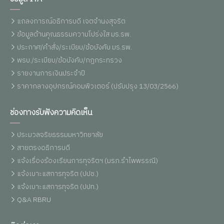
แถลงการณ์อธิการบดี เจตจำนงสุจริต
ข้อมูลด้านคุณธรรมความโปร่งใส มร.รพ.
ประกาศ/คำสั่ง/ระเบียบ/ข้อบังคับ มร.รพ.
พรบ./ระเบียบ/ข้อบังคับ/กฏกระทรวง
รายงานการเงินประจำปี
ราคากลางอุปกรณ์คอมพิวเตอร์ (ปรับปรุง 13/03/2566)
ช่องทางรับฟังความคิดเห็น
ประมวลจริยธรรมมหาวิทยาลัย
สายตรงอธิการบดี
แจ้งเรื่องร้องเรียนการทุจริตฯ (มรภ.รำไพพรรณี)
แจ้งเบาะแสการทุจริต (ปปช.)
แจ้งเบาะแสการทุจริต (ปปท.)
Q&A RBRU