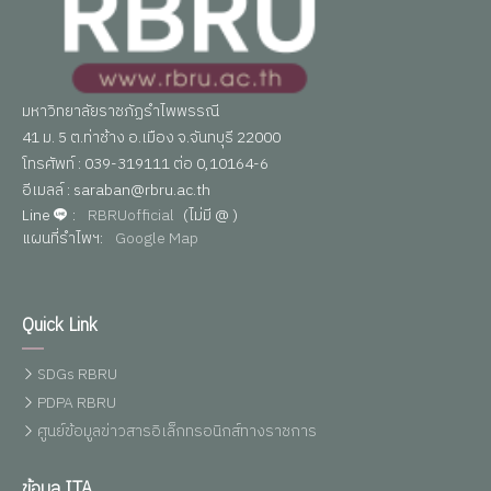
มหาวิทยาลัยราชภัฏรำไพพรรณี
41 ม. 5 ต.ท่าช้าง อ.เมือง จ.จันทบุรี 22000
โทรศัพท์ : 039-319111 ต่อ 0,10164-6
อีเมลล์ : saraban@rbru.ac.th
Line
:
RBRUofficial
(ไม่มี @ )
แผนที่รำไพฯ:
Google Map
Quick Link
SDGs RBRU
PDPA RBRU
ศูนย์ข้อมูลข่าวสารอิเล็กทรอนิกส์ทางราชการ
ข้อมูล ITA