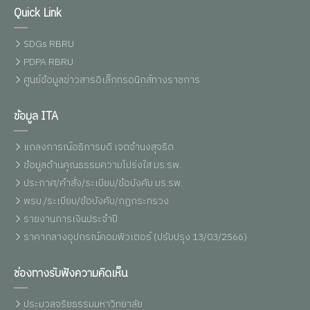
Quick Link
SDGs RBRU
PDPA RBRU
ศูนย์ข้อมูลข่าวสารอิเล็กทรอนิกส์ทางราชการ
ข้อมูล ITA
แถลงการณ์อธิการบดี เจตจำนงสุจริต
ข้อมูลด้านคุณธรรมความโปร่งใส มร.รพ.
ประกาศ/คำสั่ง/ระเบียบ/ข้อบังคับ มร.รพ.
พรบ./ระเบียบ/ข้อบังคับ/กฏกระทรวง
รายงานการเงินประจำปี
ราคากลางอุปกรณ์คอมพิวเตอร์ (ปรับปรุง 13/03/2566)
ช่องทางรับฟังความคิดเห็น
ประมวลจริยธรรมมหาวิทยาลัย