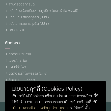
สายตรงอธิการบดี
แจ้งเรื่องร้องเรียนการทุจริตฯ (มรภ.รำไพพรรณี)
แจ้งเบาะแสการทุจริต (ปปช.)
แจ้งเบาะแสการทุจริต (ปปท.)
Q&A RBRU
ติดต่อเรา
ติดต่อหน่วยงาน
เบอร์โทรศัพท์
แผนที่รำไพฯ
ติดต่อ ม.รำไพพรรณี (Line)
ติดต่อ IT-Support
หน่วยประชาสัมพันธ์
นโยบายคุกกี้ (Cookies Policy)
เว็บไซต์นี้ใช้ Cookies เพื่อมอบประสบการณ์การใช้งานที่ดี
ให้กับท่าน ท่านสามารถทราบรายละเอียดเกี่ยวกับคุกกี้ได้ที่
นโยบายการคุ้มครองข้อมูลส่วนบุคคล
เราใช้คุกกี้เพื่อ