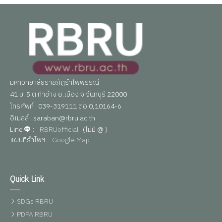
มหาวิทยาลัยราชภัฏรำไพพรรณี
41 ม. 5 ต.ท่าช้าง อ.เมือง จ.จันทบุรี 22000
โทรศัพท์ : 039-319111 ต่อ 0,10164-6
อีเมลล์ : saraban@rbru.ac.th
Line
:
RBRUofficial
(ไม่มี @ )
แผนที่รำไพฯ:
Google Map
Quick Link
SDGs RBRU
PDPA RBRU