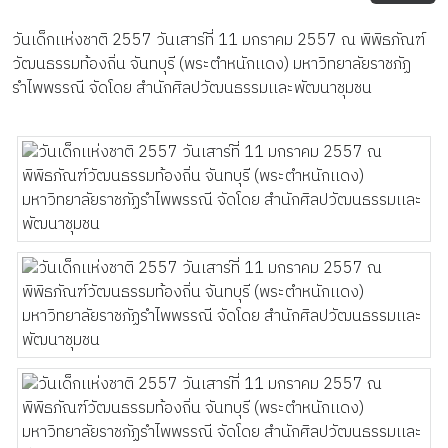
วันเด็กเเห่งชาติ 2557 วันเสาร์ที่ 11 มกราคม 2557 ณ พิพิธภัณฑ์
วัฒนธรรมท้องถิ่น จันทบุรี (พระตำหนักเเดง) มหาวิทยาลัยราชภัฏ
รำไพพรรณี จัดโดย สำนักศิลปวัฒนธรรมเเละพัฒนาชุมชน