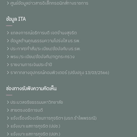
ศูนย์ข้อมูลข่าวสารอิเล็กทรอนิกส์ทางราชการ
ข้อมูล ITA
แถลงการณ์อธิการบดี เจตจำนงสุจริต
ข้อมูลด้านคุณธรรมความโปร่งใส มร.รพ.
ประกาศ/คำสั่ง/ระเบียบ/ข้อบังคับ มร.รพ.
พรบ./ระเบียบ/ข้อบังคับ/กฏกระทรวง
รายงานการเงินประจำปี
ราคากลางอุปกรณ์คอมพิวเตอร์ (ปรับปรุง 13/03/2566)
ช่องทางรับฟังความคิดเห็น
ประมวลจริยธรรมมหาวิทยาลัย
สายตรงอธิการบดี
แจ้งเรื่องร้องเรียนการทุจริตฯ (มรภ.รำไพพรรณี)
แจ้งเบาะแสการทุจริต (ปปช.)
แจ้งเบาะแสการทุจริต (ปปท.)