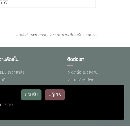
แหล่งข่าวจากหน่วยงาน : คณะเทคโนโลยีการเกษตร
วามคิดเห็น
ติดต่อเรา
รมมหาวิทยาลัย
ติดต่อหน่วยงาน
บดี
เบอร์โทรศัพท์
งเรียนการทุจริตฯ (มรภ.รำไพพรรณี)
แผนที่รำไพฯ
ยอมรับ
ปฏิเสธ
ทุจริต (ปปช.)
ติดต่อ ม.รำไพพรรณี (Line)
ทุจริต (ปปท.)
ติดต่อ IT-Support
้มครอง
หน่วยประชาสัมพันธ์