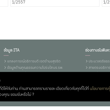
ข้อมูล ITA
ช่องทางรับฟังค
แถลงการณ์อธิการบดี เจตจำนงสุจริต
ประมวลจริยธร
ข้อมูลด้านคุณธรรมความโปร่งใส มร.รพ.
สายตรงอธิการ
ประกาศ/คำสั่ง/ระเบียบ/ข้อบังคับ มร.รพ.
แจ้งเรื่องร้อ
)
พรบ./ระเบียบ/ข้อบังคับ/กฏกระทรวง
แจ้งเบาะแสการ
รายงานการเงินประจำปี
แจ้งเบาะแสการ
่ดีให้กับท่าน ท่านสามารถทราบรายละเอียดเกี่ยวกับคุกกี้ได้ที่
นโยบายการคุ
ราคากลางอุปกรณ์คอมพิวเตอร์ (ปรับปรุง
Q&A RBRU
ของคุณ ยอมรับหรือไม่ ?
13/03/2566)