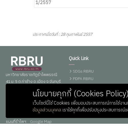
ประกาศเมื่อวันที่ : 28 กุมภาพันธ์ 2557
Quick Link
SDGs RBRU
มหาวิทยาลัยราชภัฏรำไพพรรณี
PDPA RBRU
41 ม. 5 ต.ท่าช้าง อ.เมือง จ.จันทบุรี
ศูนย์ข้อมูลข่าวสาร
22000
นโยบายคุกกี้ (Cookies Policy
อิเล็กทรอนิกส์ทางราชการ
โทรศัพท์ : 039-319111 ต่อ
0,10164-6
เว็บไซต์นี้ใช้ Cookies เพื่อมอบประสบการณ์การใช้งานที
อีเมลล์ : saraban@rbru.ac.th
ข้อมูลส่วนบุคคล
เราใช้คุกกี้เพื่อปรับปรุงประสบการณ์
Line
:
RBRUofficial
(ไม่มี @ )
แผนที่รำไพฯ:
Google Map