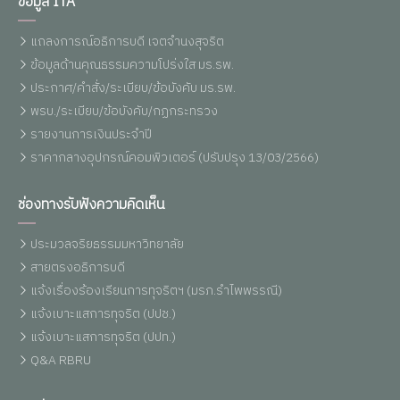
ข้อมูล ITA
แถลงการณ์อธิการบดี เจตจำนงสุจริต
ข้อมูลด้านคุณธรรมความโปร่งใส มร.รพ.
ประกาศ/คำสั่ง/ระเบียบ/ข้อบังคับ มร.รพ.
พรบ./ระเบียบ/ข้อบังคับ/กฏกระทรวง
รายงานการเงินประจำปี
ราคากลางอุปกรณ์คอมพิวเตอร์ (ปรับปรุง 13/03/2566)
ช่องทางรับฟังความคิดเห็น
ประมวลจริยธรรมมหาวิทยาลัย
สายตรงอธิการบดี
แจ้งเรื่องร้องเรียนการทุจริตฯ (มรภ.รำไพพรรณี)
แจ้งเบาะแสการทุจริต (ปปช.)
แจ้งเบาะแสการทุจริต (ปปท.)
Q&A RBRU