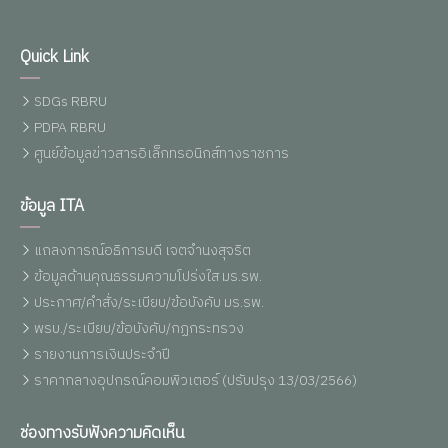
Quick Link
SDGs RBRU
PDPA RBRU
ศูนย์ข้อมูลข่าวสารอิเล็กทรอนิกส์ทางราชการ
ข้อมูล ITA
แถลงการณ์อธิการบดี เจตจำนงสุจริต
ข้อมูลด้านคุณธรรมความโปร่งใส มร.รพ.
ประกาศ/คำสั่ง/ระเบียบ/ข้อบังคับ มร.รพ.
พรบ./ระเบียบ/ข้อบังคับ/กฏกระทรวง
รายงานการเงินประจำปี
ราคากลางอุปกรณ์คอมพิวเตอร์ (ปรับปรุง 13/03/2566)
ช่องทางรับฟังความคิดเห็น