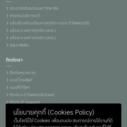
ประมวลจริยธรรมมหาวิทยาลัย
สายตรงอธิการบดี
แจ้งเรื่องร้องเรียนการทุจริตฯ (มรภ.รำไพพรรณี)
แจ้งเบาะแสการทุจริต (ปปช.)
แจ้งเบาะแสการทุจริต (ปปท.)
Q&A RBRU
ติดต่อเรา
ติดต่อหน่วยงาน
เบอร์โทรศัพท์
แผนที่รำไพฯ
ติดต่อ ม.รำไพพรรณี (Line)
ติดต่อ IT-Support
หน่วยประชาสัมพันธ์
นโยบายคุกกี้ (Cookies Policy)
เว็บไซต์นี้ใช้ Cookies เพื่อมอบประสบการณ์การใช้งานที่ดี