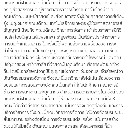
อธิการบดีฝ่ายกิจการนักศึกษา นำ อาจารย์ ดร.นาครนิมิต อรรครศรี
วร ผู้ช่วยอธิการบดี ผู้ช่วยศาสตราจารย์กรรณิการ์ เผือกนำผล
คณบดีคณะมนุษย์ศาสตร์และสังคมศาสตร์ ผู้ช่วยศาสตราจารย์เดือน
รุ่ง เบญจมาศ คณบดีคณะเทคโนโลยีการเกษตร ผู้ช่วยศาสตราจารย์
ธัญญาณี นิยมกิจ คณบดีคณะวิทยาการจัดการ เข้าร่วมรายการซีทีวี
ทอล์ค โดยมีคุณเฉลิมพรเทพ ศรัญยพัฒน์ เป็นพิธีกรประจำรายการ
การบันทึกเทปรายการ ในครั้งนี้ได้พูดคุยถึงความพร้อมของการจะ
ทำให้มหาวิทยาลัยเป็นขุมปัญญาแห่งภูมิภาคตะวันออกและอาเซียน
ตามวิสัยทัศน์ของ ผู้บริหารมหาวิทยาลัยราชภัฏรำไพพรรณี และตาม
ปรัญชาของมหาวิทยาลัย ที่ว่าสถาบันอุดมศึกษาเพื่อการพัฒนาท้อง
ถิ่น โดยมีเอกลักษณ์ว่าภูมิปัญญาแห่งภาคตะวันออกและอัตลักษณ์ว่า
บัณฑิตย่อมฉลาดจัดการ ซึ่งขณะนี้มหาวิทยาลัยได้เน้นเรื่องของการ
อบรมและการสอนภาษาอังกฤษเป็นหลัก ให้กับนักศึกษา คณาจารย์
ข้าราชการพนักงานและบุคลากร สำหรับการออกรายการในครั้งนี้ รอง
อธิการบดีฝ่ายกิจการนักศึกษา ผู้ช่วยอธิการบดีและ คณบดีทั้ง 3
คณะ ได้กล่าวถึงการเรียนการสอน เน้นการวิจัยลงสู่ท้องถิ่น และการ
บริการวิชาการ ซึ่งขณะนี้คณะวิทยาการจัดการ ได้มีการจัดอบรมระยะ
สั้นมากมาย อย่างต่อเนื่อง การจัดอบรมแต่ละครั้งจะเน้นการสร้าง
ชุมชนให้เข้มแข็ง ด้านคณะมนุษยศาสตร์และสังคมศาสตร์ ก็นำ