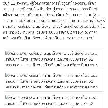
วันที่ 12 สิงหาคม ผู้ช่วยศาสตราจารย์ไวกูณฑ์ ทองอร่าม รักษา
ราชการแทนอธิการบดี พร้อมด้วยผู้ช่วยศาสตราจารย์กรรณิการ์
เผือกนำผล คณบดีคณะมนุษย์ศาสตร์และสังคมศาสตร์ และผู้ช่วย
ศาสตราจารย์ธัญญาณี นิยมกิจ คณบดีคณะวิทยาการจัดการ ร่วมพิธี
ถวายพระพรชัยมงคล สมเด็จพระนางเจ้าสิริกิติ์ พระบรมราชินีนาถ ใน
พระราชพิธีมหามงคล เฉลิมพระชนมพรรษา 82 พรรษา ณ ศาลา
เฉลิมพระเกียรติสมเด็จพระเจ้าตากสินมหาราช (ศาลากระต่าย)