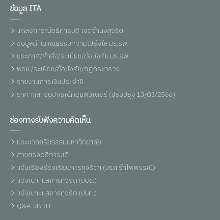
ข้อมูล ITA
แถลงการณ์อธิการบดี เจตจำนงสุจริต
ข้อมูลด้านคุณธรรมความโปร่งใส มร.รพ.
ประกาศ/คำสั่ง/ระเบียบ/ข้อบังคับ มร.รพ.
พรบ./ระเบียบ/ข้อบังคับ/กฏกระทรวง
รายงานการเงินประจำปี
ราคากลางอุปกรณ์คอมพิวเตอร์ (ปรับปรุง 13/03/2566)
ช่องทางรับฟังความคิดเห็น
ประมวลจริยธรรมมหาวิทยาลัย
สายตรงอธิการบดี
แจ้งเรื่องร้องเรียนการทุจริตฯ (มรภ.รำไพพรรณี)
แจ้งเบาะแสการทุจริต (ปปช.)
แจ้งเบาะแสการทุจริต (ปปท.)
Q&A RBRU