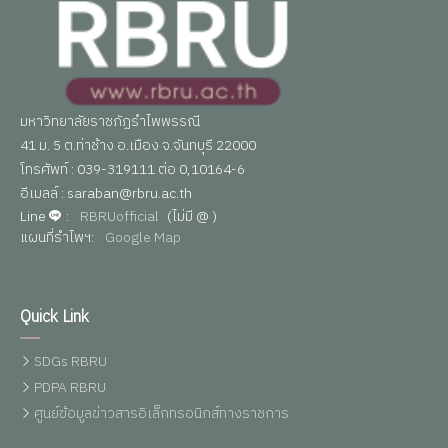
มหาวิทยาลัยราชภัฏรำไพพรรณี
41 ม. 5 ต.ท่าช้าง อ.เมือง จ.จันทบุรี 22000
โทรศัพท์ : 039-319111 ต่อ 0,10164-6
อีเมลล์ : saraban@rbru.ac.th
Line
:
RBRUofficial
(ไม่มี @ )
แผนที่รำไพฯ:
Google Map
Quick Link
SDGs RBRU
PDPA RBRU
ศูนย์ข้อมูลข่าวสารอิเล็กทรอนิกส์ทางราชการ