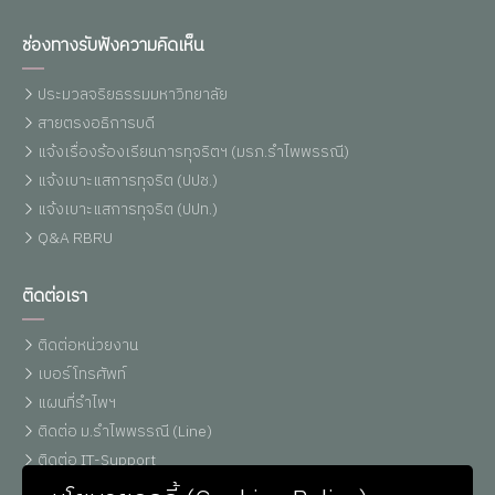
ช่องทางรับฟังความคิดเห็น
ประมวลจริยธรรมมหาวิทยาลัย
สายตรงอธิการบดี
แจ้งเรื่องร้องเรียนการทุจริตฯ (มรภ.รำไพพรรณี)
แจ้งเบาะแสการทุจริต (ปปช.)
แจ้งเบาะแสการทุจริต (ปปท.)
Q&A RBRU
ติดต่อเรา
ติดต่อหน่วยงาน
เบอร์โทรศัพท์
แผนที่รำไพฯ
ติดต่อ ม.รำไพพรรณี (Line)
ติดต่อ IT-Support
หน่วยประชาสัมพันธ์