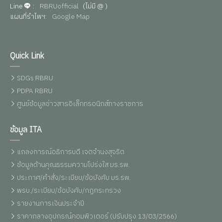
Line
:
RBRUofficial
(ไม่มี @ )
แผนที่รำไพฯ:
Google Map
Quick Link
SDGs RBRU
PDPA RBRU
ศูนย์ข้อมูลข่าวสารอิเล็กทรอนิกส์ทางราชการ
ข้อมูล ITA
แถลงการณ์อธิการบดี เจตจำนงสุจริต
ข้อมูลด้านคุณธรรมความโปร่งใส มร.รพ.
ประกาศ/คำสั่ง/ระเบียบ/ข้อบังคับ มร.รพ.
พรบ./ระเบียบ/ข้อบังคับ/กฏกระทรวง
รายงานการเงินประจำปี
ราคากลางอุปกรณ์คอมพิวเตอร์ (ปรับปรุง 13/03/2566)