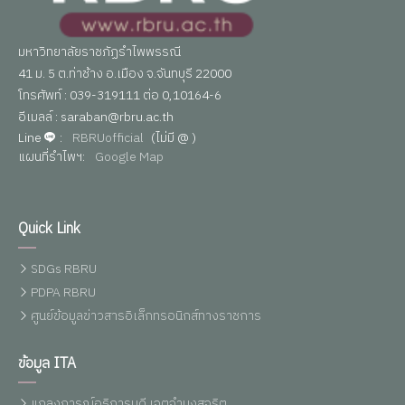
มหาวิทยาลัยราชภัฏรำไพพรรณี
41 ม. 5 ต.ท่าช้าง อ.เมือง จ.จันทบุรี 22000
โทรศัพท์ : 039-319111 ต่อ 0,10164-6
อีเมลล์ : saraban@rbru.ac.th
Line
:
RBRUofficial
(ไม่มี @ )
แผนที่รำไพฯ:
Google Map
Quick Link
SDGs RBRU
PDPA RBRU
ศูนย์ข้อมูลข่าวสารอิเล็กทรอนิกส์ทางราชการ
ข้อมูล ITA
แถลงการณ์อธิการบดี เจตจำนงสุจริต