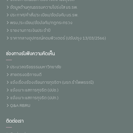
ข้อมูลด้านคุณธรรมความโปร่งใส มร.รพ.
ประกาศ/คำสั่ง/ระเบียบ/ข้อบังคับ มร.รพ.
พรบ./ระเบียบ/ข้อบังคับ/กฏกระทรวง
รายงานการเงินประจำปี
ราคากลางอุปกรณ์คอมพิวเตอร์ (ปรับปรุง 13/03/2566)
ช่องทางรับฟังความคิดเห็น
ประมวลจริยธรรมมหาวิทยาลัย
สายตรงอธิการบดี
แจ้งเรื่องร้องเรียนการทุจริตฯ (มรภ.รำไพพรรณี)
แจ้งเบาะแสการทุจริต (ปปช.)
แจ้งเบาะแสการทุจริต (ปปท.)
Q&A RBRU
ติดต่อเรา