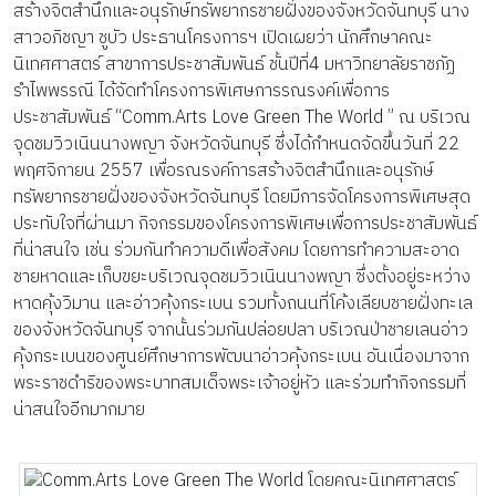
สร้างจิตสำนึกและอนุรักษ์ทรัพยากรชายฝั่งของจังหวัดจันทบุรี นาง
สาวอภิชญา ชูบัว ประธานโครงการฯ เปิดเผยว่า นักศึกษาคณะ
นิเทศศาสตร์ สาขาการประชาสัมพันธ์ ชั้นปีที่4 มหาวิทยาลัยราชภัฏ
รำไพพรรณี ได้จัดทำโครงการพิเศษการรณรงค์เพื่อการ
ประชาสัมพันธ์ “Comm.Arts Love Green The World ” ณ บริเวณ
จุดชมวิวเนินนางพญา จังหวัดจันทบุรี ซึ่งได้กำหนดจัดขึ้นวันที่ 22
พฤศจิกายน 2557 เพื่อรณรงค์การสร้างจิตสำนึกและอนุรักษ์
ทรัพยากรชายฝั่งของจังหวัดจันทบุรี โดยมีการจัดโครงการพิเศษสุด
ประทับใจที่ผ่านมา กิจกรรมของโครงการพิเศษเพื่อการประชาสัมพันธ์
ที่น่าสนใจ เช่น ร่วมกันทำความดีเพื่อสังคม โดยการทำความสะอาด
ชายหาดและเก็บขยะบริเวณจุดชมวิวเนินนางพญา ซึ่งตั้งอยู่ระหว่าง
หาดคุ้งวิมาน และอ่าวคุ้งกระเบน รวมทั้งถนนที่โค้งเลียบชายฝั่งทะเล
ของจังหวัดจันทบุรี จากนั้นร่วมกันปล่อยปลา บริเวณป่าชายเลนอ่าว
คุ้งกระเบนของศูนย์ศึกษาการพัฒนาอ่าวคุ้งกระเบน อันเนื่องมาจาก
พระราชดำริของพระบาทสมเด็จพระเจ้าอยู่หัว และร่วมทำกิจกรรมที่
น่าสนใจอีกมากมาย