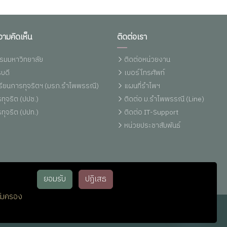
วามคิดเห็น
ติดต่อเรา
รมมหาวิทยาลัย
ติดต่อหน่วยงาน
บดี
เบอร์โทรศัพท์
งเรียนการทุจริตฯ (มรภ.รำไพพรรณี)
แผนที่รำไพฯ
ทุจริต (ปปช.)
ติดต่อ ม.รำไพพรรณี (Line)
ทุจริต (ปปท.)
ติดต่อ IT-Support
หน่วยประชาสัมพันธ์
ยอมรับ
ปฏิเสธ
้มครอง