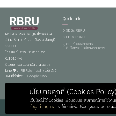
Quick Link
SDGs RBRU
มหาวิทยาลัยราชภัฏรำไพพรรณี
PDPA RBRU
41 ม. 5 ต.ท่าช้าง อ.เมือง จ.จันทบุรี
ศูนย์ข้อมูลข่าวสาร
22000
อิเล็กทรอนิกส์ทางราชการ
โทรศัพท์ : 039-319111 ต่อ
0,10164-6
อีเมลล์ : saraban@rbru.ac.th
Line
:
RBRUofficial
(ไม่มี @ )
แผนที่รำไพฯ:
Google Map
นโยบายคุกกี้ (Cookies Policy
เว็บไซต์นี้ใช้ Cookies เพื่อมอบประสบการณ์การใช้งานที
ข้อมูลส่วนบุคคล
เราใช้คุกกี้เพื่อปรับปรุงประสบการณ์
© Copyright
Rambhai Barni Rajabhat University
. All 