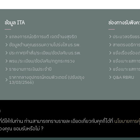
ข้อมูล ITA
ช่องทางรับฟังค
แถลงการณ์อธิการบดี เจตจำนงสุจริต
ประมวลจริยธร
ข้อมูลด้านคุณธรรมความโปร่งใส มร.รพ.
สายตรงอธิการ
ประกาศ/คำสั่ง/ระเบียบ/ข้อบังคับ มร.รพ.
แจ้งเรื่องร้อ
พรบ./ระเบียบ/ข้อบังคับ/กฏกระทรวง
แจ้งเบาะแสการ
รายงานการเงินประจำปี
แจ้งเบาะแสการ
ราคากลางอุปกรณ์คอมพิวเตอร์ (ปรับปรุง
Q&A RBRU
13/03/2566)
)
่ดีให้กับท่าน ท่านสามารถทราบรายละเอียดเกี่ยวกับคุกกี้ได้ที่
นโยบายการคุ
ของคุณ ยอมรับหรือไม่ ?
Rights Reserved