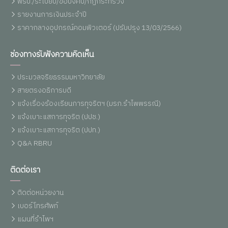
พรบ./ระเบียบ/ข้อบังคับ/กฏกระทรวง
รายงานการเงินประจำปี
ราคากลางอุปกรณ์คอมพิวเตอร์ (ปรับปรุง 13/03/2566)
ช่องทางรับฟังความคิดเห็น
ประมวลจริยธรรมมหาวิทยาลัย
สายตรงอธิการบดี
แจ้งเรื่องร้องเรียนการทุจริตฯ (มรภ.รำไพพรรณี)
แจ้งเบาะแสการทุจริต (ปปช.)
แจ้งเบาะแสการทุจริต (ปปท.)
Q&A RBRU
ติดต่อเรา
ติดต่อหน่วยงาน
เบอร์โทรศัพท์
แผนที่รำไพฯ