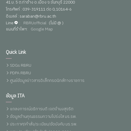
41 ม. 5 ต.ท่าช้าง อ.เมือง จ.จันทบุรี 22000
โทรศัพท์ : 039-319111 ต่อ 0,10164-6
อีเมลล์ : saraban@rbru.ac.th
Line
:
RBRUofficial
(ไม่มี @ )
แผนที่รำไพฯ:
Google Map
Quick Link
SDGs RBRU
PDPA RBRU
ศูนย์ข้อมูลข่าวสารอิเล็กทรอนิกส์ทางราชการ
ข้อมูล ITA
แถลงการณ์อธิการบดี เจตจำนงสุจริต
ข้อมูลด้านคุณธรรมความโปร่งใส มร.รพ.
ประกาศ/คำสั่ง/ระเบียบ/ข้อบังคับ มร.รพ.