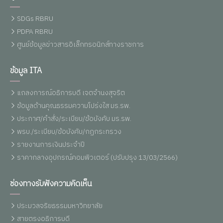
SDGs RBRU
PDPA RBRU
ศูนย์ข้อมูลข่าวสารอิเล็กทรอนิกส์ทางราชการ
ข้อมูล ITA
แถลงการณ์อธิการบดี เจตจำนงสุจริต
ข้อมูลด้านคุณธรรมความโปร่งใส มร.รพ.
ประกาศ/คำสั่ง/ระเบียบ/ข้อบังคับ มร.รพ.
พรบ./ระเบียบ/ข้อบังคับ/กฏกระทรวง
รายงานการเงินประจำปี
ราคากลางอุปกรณ์คอมพิวเตอร์ (ปรับปรุง 13/03/2566)
ช่องทางรับฟังความคิดเห็น
ประมวลจริยธรรมมหาวิทยาลัย
สายตรงอธิการบดี