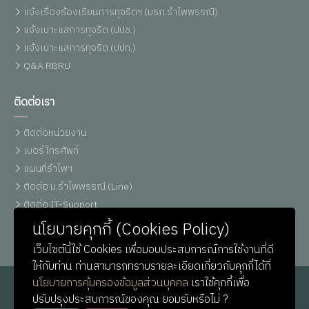
แจ้งเรื่องร้องเรียนการทุจริตฯ (มรภ.รำไพพรรณี)
แจ้งเบาะแสการทุจริต (ปปช.)
แจ้งเบาะแสการทุจริต (ปปท.)
Q&A RBRU
ติดต่อเรา
ติดต่อหน่วยงาน
เบอร์โทรศัพท์
แผนที่รำไพฯ
ติดต่อ ม.รำไพพรรณี (Line)
ติดต่อ IT-Support
หน่วยประชาสัมพันธ์
นโยบายคุกกี้ (Cookies Policy)
เว็บไซต์นี้ใช้ Cookies เพื่อมอบประสบการณ์การใช้งานที่ดี
ให้กับท่าน ท่านสามารถทราบรายละเอียดเกี่ยวกับคุกกี้ได้ที่
นโยบายการคุ้มครองข้อมูลส่วนบุคคล
เราใช้คุกกี้เพื่อ
ปรับปรุงประสบการณ์ของคุณ ยอมรับหรือไม่ ?