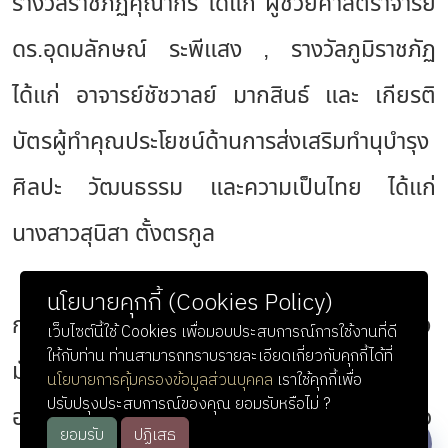
รางวัลราชภัฏคุณากร ได้แก่ ผู้ช่วยศาสตราจารย์
ดร.อุดมลักษณ์ ระพีแสง , รางวัลภูมิราชภัฏ
ได้แก่ อาจารย์ชัชวาลย์ มากสินธ์ และ เกียรติ
บัตรผู้ทำคุณประโยชน์ด้านการส่งเสริมทำนุบำรุง
ศิลปะ วัฒนธรรม และความเป็นไทย ได้แก่
นางสาวสุนิสา ตั้งตรกูล
นโยบายคุกกี้ (Cookies Policy)
การเข้าร่วมงานครั้งนี้เป็นการตอกย้ำถึงความมุ่ง
เว็บไซต์นี้ใช้ Cookies เพื่อมอบประสบการณ์การใช้งานที่ดี
ให้กับท่าน ท่านสามารถทราบรายละเอียดเกี่ยวกับคุกกี้ได้ที่
มั่นของมหาวิทยาลัยราชภัฏรำไพพรรณีในการ
นโยบายการคุ้มครองข้อมูลส่วนบุคคล
เราใช้คุกกี้เพื่อ
ปรับปรุงประสบการณ์ของคุณ ยอมรับหรือไม่ ?
อนุรักษ์และพัฒนาศิลปวัฒนธรรมท้องถิ่นให้ก้าว
ยอมรับ
ปฏิเสธ