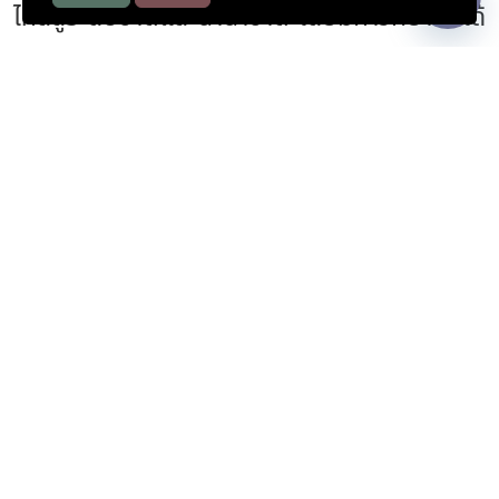
ไกลสู่ระดับชาติและนานาชาติ โดยมหาวิทยาลัยได้
รับรางวัลด้านการอนุรักษ์ศิลปวัฒนธรรมอย่าง
ต่อเนื่อง ซึ่งสะท้อนถึงวิสัยทัศน์ในการเป็นแหล่ง
เรียนรู้คู่การพัฒนาท้องถิ่นอย่างยั่งยืนได้อย่าง
เป็นรูปธรรม