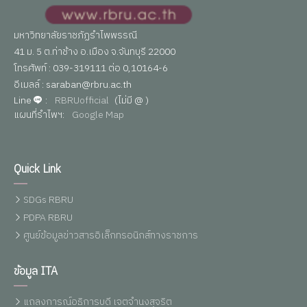
มหาวิทยาลัยราชภัฏรำไพพรรณี
41 ม. 5 ต.ท่าช้าง อ.เมือง จ.จันทบุรี 22000
โทรศัพท์ : 039-319111 ต่อ 0,10164-6
อีเมลล์ : saraban@rbru.ac.th
Line
:
RBRUofficial
(ไม่มี @ )
แผนที่รำไพฯ:
Google Map
Quick Link
SDGs RBRU
PDPA RBRU
ศูนย์ข้อมูลข่าวสารอิเล็กทรอนิกส์ทางราชการ
ข้อมูล ITA
แถลงการณ์อธิการบดี เจตจำนงสุจริต