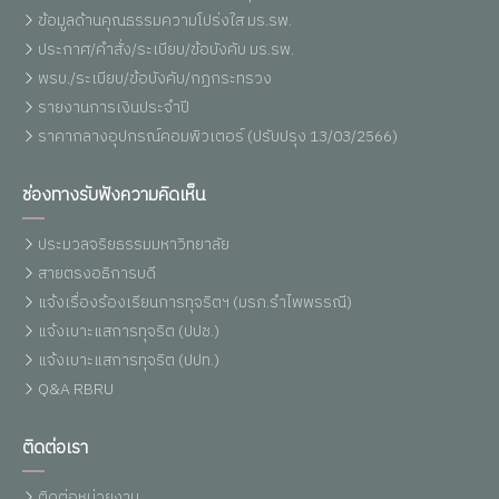
ข้อมูลด้านคุณธรรมความโปร่งใส มร.รพ.
ประกาศ/คำสั่ง/ระเบียบ/ข้อบังคับ มร.รพ.
พรบ./ระเบียบ/ข้อบังคับ/กฏกระทรวง
รายงานการเงินประจำปี
ราคากลางอุปกรณ์คอมพิวเตอร์ (ปรับปรุง 13/03/2566)
ช่องทางรับฟังความคิดเห็น
ประมวลจริยธรรมมหาวิทยาลัย
สายตรงอธิการบดี
แจ้งเรื่องร้องเรียนการทุจริตฯ (มรภ.รำไพพรรณี)
แจ้งเบาะแสการทุจริต (ปปช.)
แจ้งเบาะแสการทุจริต (ปปท.)
Q&A RBRU
ติดต่อเรา
ติดต่อหน่วยงาน