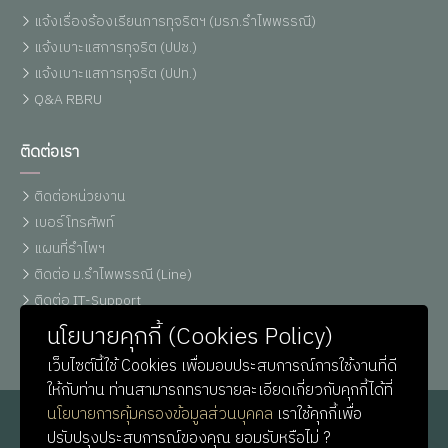
แจ้งเรื่องร้องเรียนการทุจริตฯ (มรภ.รำไพพรรณี)
แจ้งเบาะแสการทุจริต (ปปช.)
แจ้งเบาะแสการทุจริต (ปปท.)
Q&A RBRU
ติดต่อเรา
ติดต่อหน่วยงาน
เบอร์โทรศัพท์
แผนที่รำไพฯ
ติดต่อ ม.รำไพพรรณี (Line)
ติดต่อ IT-Support
หน่วยประชาสัมพันธ์
นโยบายคุกกี้ (Cookies Policy)
เว็บไซต์นี้ใช้ Cookies เพื่อมอบประสบการณ์การใช้งานที่ดี
ให้กับท่าน ท่านสามารถทราบรายละเอียดเกี่ยวกับคุกกี้ได้ที่
นโยบายการคุ้มครองข้อมูลส่วนบุคคล
เราใช้คุกกี้เพื่อ
ปรับปรุงประสบการณ์ของคุณ ยอมรับหรือไม่ ?