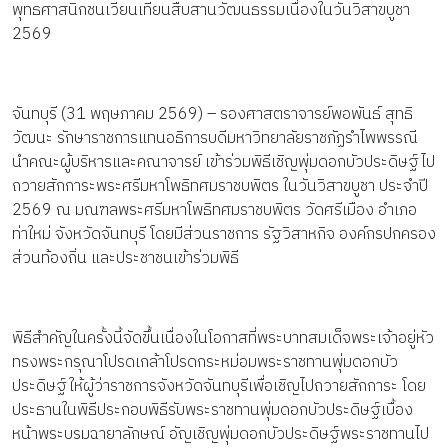
พุทธศาสนิกชนเวียนเทียนสืบสานวัฒนธรรมเนื่องในวันวิสาขบูชา
2569
จันทบุรี (31 พฤษภาคม 2569) – รองศาสตราจารย์พอพันธ์ สุทธิ
วัฒนะ รักษาราชการแทนอธิการบดีมหาวิทยาลัยราชภัฏรำไพพรรณี
นำคณะผู้บริหารและคณาจารย์ เข้าร่วมพิธีเชิญพุ่มดอกบัวประดิษฐ์ไป
ถวายสักการะพระศรีมหาโพธิทศมราชบพิตร ในวันวิสาขบูชา ประจำปี
2569 ณ มณฑลพระศรีมหาโพธิทศมราชบพิตร วัดศรีเมือง อำเภอ
ท่าใหม่ จังหวัดจันทบุรี โดยมีส่วนราชการ รัฐวิสาหกิจ องค์กรปกครอง
ส่วนท้องถิ่น และประชาชนเข้าร่วมพิธี
พิธีสำคัญในครั้งนี้จัดขึ้นเนื่องในโอกาสที่พระบาทสมเด็จพระเจ้าอยู่หัว
ทรงพระกรุณาโปรดเกล้าโปรดกระหม่อมพระราชทานพุ่มดอกบัว
ประดิษฐ์ให้ผู้ว่าราชการจังหวัดจันทบุรีเพื่อเชิญไปถวายสักการะ โดย
ประธานในพิธีประกอบพิธีรับพระราชทานพุ่มดอกบัวประดิษฐ์เบื้อง
หน้าพระบรมฉายาลักษณ์ อัญเชิญพุ่มดอกบัวประดิษฐ์พระราชทานไป