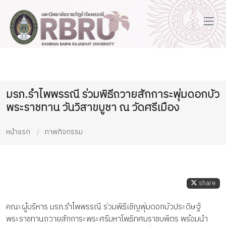
มรภ.รำไพพรรณี ร่วมพิธีถวายสักการะพุ่มดอกบัว
พระราชทาน วันวิสาขบูชา ณ วัดศรีเมือง
หน้าแรก
ภาพกิจกรรม
share
คณะผู้บริหาร มรภ.รำไพพรรณี ร่วมพิธีเชิญพุ่มดอกบัวประดิษฐ์
พระราชทานถวายสักการะพระศรีมหาโพธิทศมราชบพิตร พร้อมนำ