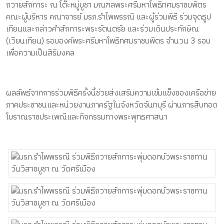
ถวายสักการะ ณ โต๊ะหมู่บูชา มณฑลพระศรีมหาโพธิทศมราชบพิตร
คณะผู้บริหาร คณาจารย์ มรภ.รำไพพรรณี และผู้ร่วมพิธี ร่วมจุดธูป
เทียนและกล่าวคำสักการะพระรัตนตรัย และร่วมเดินประทักษิณ
(เวียนเทียน) รอบองค์พระศรีมหาโพธิทศมราชบพิตร จำนวน 3 รอบ
เพื่อความเป็นสิริมงคล
ผลลัพธ์จากการร่วมพิธีครั้งนี้ช่วยส่งเสริมความเข้มแข็งของเครือข่าย
ภาคประชาชนและหน่วยงานภาครัฐในจังหวัดจันทบุรี ผ่านการสืบทอด
โบราณราชประเพณีและกิจกรรมทางพระพุทธศาสนา