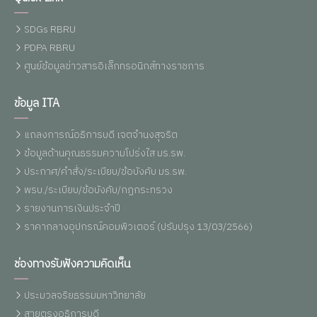
SDGs RBRU
PDPA RBRU
ศูนย์ข้อมูลข่าวสารอิเล็กทรอนิกส์ทางราชการ
ข้อมูล ITA
แถลงการณ์อธิการบดี เจตจำนงสุจริต
ข้อมูลด้านคุณธรรมความโปร่งใส มร.รพ.
ประกาศ/คำสั่ง/ระเบียบ/ข้อบังคับ มร.รพ.
พรบ./ระเบียบ/ข้อบังคับ/กฏกระทรวง
รายงานการเงินประจำปี
ราคากลางอุปกรณ์คอมพิวเตอร์ (ปรับปรุง 13/03/2566)
ช่องทางรับฟังความคิดเห็น
ประมวลจริยธรรมมหาวิทยาลัย
สายตรงอธิการบดี