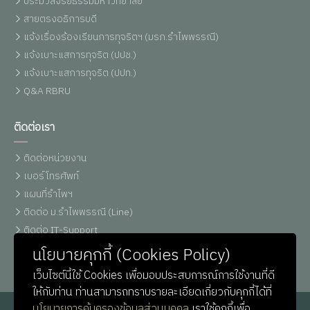
ประมวลจริยธรรมมหาวิทยาลัย
สายตรงอธิการบดี
แจ้งเรื่องร้องเรียนการทุจริตฯ (มรภ.รำไพพรรณี)
แจ้งเบาะแสการทุจริต (ปปช.)
แจ้งเบาะแสการทุจริต (ปปท.)
Q&A RBRU
ติดต่อเรา
ติดต่อหน่วยงาน
เบอร์โทรศัพท์
แผนที่รำไพฯ
ติดต่อ ม.รำไพพรรณี (Line)
ติดต่อ IT-Support
หน่วยประชาสัมพันธ์
นโยบายคุกกี้ (Cookies Policy)
เว็บไซต์นี้ใช้ Cookies เพื่อมอบประสบการณ์การใช้งานที่ดี
ให้กับท่าน ท่านสามารถทราบรายละเอียดเกี่ยวกับคุกกี้ได้ที่
นโยบายการคุ้มครองข้อมูลส่วนบุคคล
เราใช้คุกกี้เพื่อ