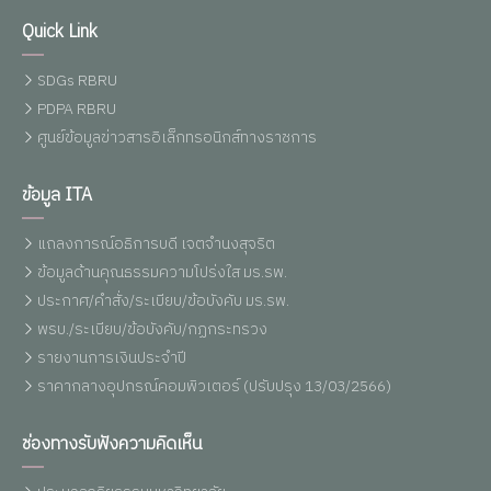
Quick Link
SDGs RBRU
PDPA RBRU
ศูนย์ข้อมูลข่าวสารอิเล็กทรอนิกส์ทางราชการ
ข้อมูล ITA
แถลงการณ์อธิการบดี เจตจำนงสุจริต
ข้อมูลด้านคุณธรรมความโปร่งใส มร.รพ.
ประกาศ/คำสั่ง/ระเบียบ/ข้อบังคับ มร.รพ.
พรบ./ระเบียบ/ข้อบังคับ/กฏกระทรวง
รายงานการเงินประจำปี
ราคากลางอุปกรณ์คอมพิวเตอร์ (ปรับปรุง 13/03/2566)
ช่องทางรับฟังความคิดเห็น