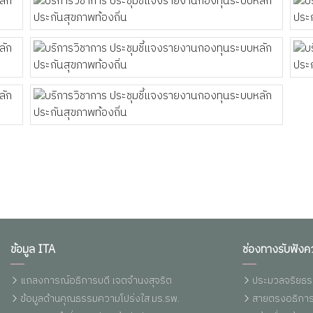
ข้อมูล ITA
ช่องทางรับฟังค
แถลงการณ์อธิการบดี เจตจำนงสุจริต
ประมวลจริยธร
ข้อมูลด้านคุณธรรมความโปร่งใส มร.รพ.
สายตรงอธิการ