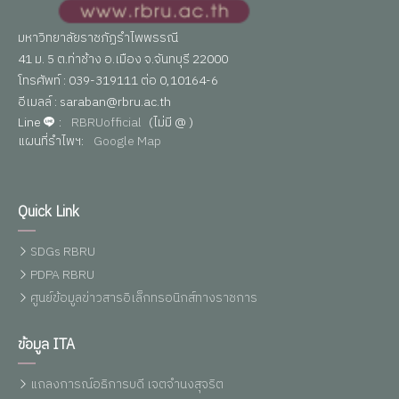
มหาวิทยาลัยราชภัฏรำไพพรรณี
41 ม. 5 ต.ท่าช้าง อ.เมือง จ.จันทบุรี 22000
โทรศัพท์ : 039-319111 ต่อ 0,10164-6
อีเมลล์ : saraban@rbru.ac.th
Line
:
RBRUofficial
(ไม่มี @ )
แผนที่รำไพฯ:
Google Map
Quick Link
SDGs RBRU
PDPA RBRU
ศูนย์ข้อมูลข่าวสารอิเล็กทรอนิกส์ทางราชการ
ข้อมูล ITA
แถลงการณ์อธิการบดี เจตจำนงสุจริต