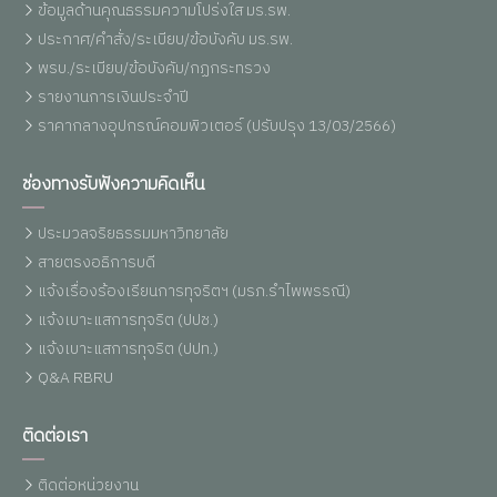
ข้อมูลด้านคุณธรรมความโปร่งใส มร.รพ.
ประกาศ/คำสั่ง/ระเบียบ/ข้อบังคับ มร.รพ.
พรบ./ระเบียบ/ข้อบังคับ/กฏกระทรวง
รายงานการเงินประจำปี
ราคากลางอุปกรณ์คอมพิวเตอร์ (ปรับปรุง 13/03/2566)
ช่องทางรับฟังความคิดเห็น
ประมวลจริยธรรมมหาวิทยาลัย
สายตรงอธิการบดี
แจ้งเรื่องร้องเรียนการทุจริตฯ (มรภ.รำไพพรรณี)
แจ้งเบาะแสการทุจริต (ปปช.)
แจ้งเบาะแสการทุจริต (ปปท.)
Q&A RBRU
ติดต่อเรา
ติดต่อหน่วยงาน