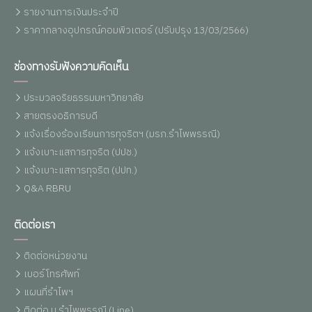
รายงานการเงินประจำปี
ราคากลางอุปกรณ์คอมพิวเตอร์ (ปรับปรุง 13/03/2566)
ช่องทางรับฟังความคิดเห็น
ประมวลจริยธรรมมหาวิทยาลัย
สายตรงอธิการบดี
แจ้งเรื่องร้องเรียนการทุจริตฯ (มรภ.รำไพพรรณี)
แจ้งเบาะแสการทุจริต (ปปช.)
แจ้งเบาะแสการทุจริต (ปปท.)
Q&A RBRU
ติดต่อเรา
ติดต่อหน่วยงาน
เบอร์โทรศัพท์
แผนที่รำไพฯ
ติดต่อ ม.รำไพพรรณี (Line)