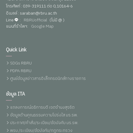
โทรศัพท์ : 039-319111 ต่อ 0,10164-6
อีเมลล์ : saraban@rbru.ac.th
Line
:
RBRUofficial
(ไม่มี @ )
แผนที่รำไพฯ:
Google Map
Quick Link
SDGs RBRU
PDPA RBRU
ศูนย์ข้อมูลข่าวสารอิเล็กทรอนิกส์ทางราชการ
ข้อมูล ITA
แถลงการณ์อธิการบดี เจตจำนงสุจริต
ข้อมูลด้านคุณธรรมความโปร่งใส มร.รพ.
ประกาศ/คำสั่ง/ระเบียบ/ข้อบังคับ มร.รพ.
พรบ./ระเบียบ/ข้อบังคับ/กฏกระทรวง