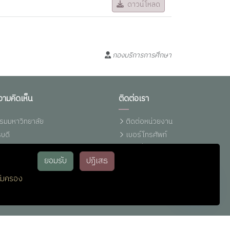
ดาวน์โหลด
กองบริการการศึกษา
วามคิดเห็น
ติดต่อเรา
รมมหาวิทยาลัย
ติดต่อหน่วยงาน
บดี
เบอร์โทรศัพท์
งเรียนการทุจริตฯ (มรภ.รำไพพรรณี)
แผนที่รำไพฯ
ยอมรับ
ปฏิเสธ
ทุจริต (ปปช.)
ติดต่อ ม.รำไพพรรณี (Line)
ทุจริต (ปปท.)
ติดต่อ IT-Support
้มครอง
หน่วยประชาสัมพันธ์