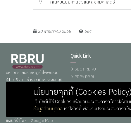
9
คณะมนุษยศาสตร์และสังคมศาสตร์
20 พฤษภาคม 2568
664
Quick Link
SDGs RBRU
มหาวิทยาลัยราชภัฏรำไพพรรณี
PDPA RBRU
41 ม. 5 ต.ท่าช้าง อ.เมือง จ.จันทบุรี
ศูนย์ข้อมูลข่าวสาร
22000
นโยบายคุกกี้ (Cookies Policy
อิเล็กทรอนิกส์ทางราชการ
โทรศัพท์ : 039-319111 ต่อ
0,10164-6
เว็บไซต์นี้ใช้ Cookies เพื่อมอบประสบการณ์การใช้งานที
อีเมลล์ : saraban@rbru.ac.th
ข้อมูลส่วนบุคคล
เราใช้คุกกี้เพื่อปรับปรุงประสบการณ์
Line
:
RBRUofficial
(ไม่มี @ )
แผนที่รำไพฯ:
Google Map