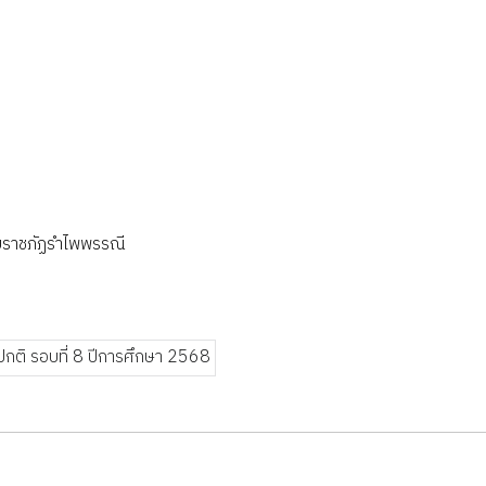
ยราชภัฏรำไพพรรณี