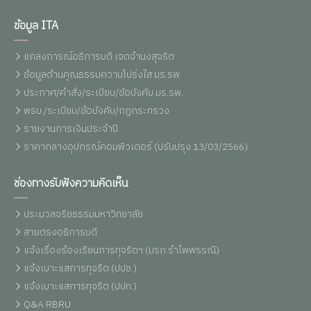
ข้อมูล ITA
แถลงการณ์อธิการบดี เจตจำนงสุจริต
ข้อมูลด้านคุณธรรมความโปร่งใส มร.รพ.
ประกาศ/คำสั่ง/ระเบียบ/ข้อบังคับ มร.รพ.
พรบ./ระเบียบ/ข้อบังคับ/กฏกระทรวง
รายงานการเงินประจำปี
ราคากลางอุปกรณ์คอมพิวเตอร์ (ปรับปรุง 13/03/2566)
ช่องทางรับฟังความคิดเห็น
ประมวลจริยธรรมมหาวิทยาลัย
สายตรงอธิการบดี
แจ้งเรื่องร้องเรียนการทุจริตฯ (มรภ.รำไพพรรณี)
แจ้งเบาะแสการทุจริต (ปปช.)
แจ้งเบาะแสการทุจริต (ปปท.)
Q&A RBRU