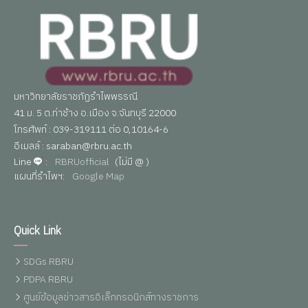
มหาวิทยาลัยราชภัฏรำไพพรรณี
41 ม. 5 ต.ท่าช้าง อ.เมือง จ.จันทบุรี 22000
โทรศัพท์ : 039-319111 ต่อ 0,10164-6
อีเมลล์ : saraban@rbru.ac.th
Line
:
RBRUofficial
(ไม่มี @ )
แผนที่รำไพฯ:
Google Map
Quick Link
SDGs RBRU
PDPA RBRU
ศูนย์ข้อมูลข่าวสารอิเล็กทรอนิกส์ทางราชการ