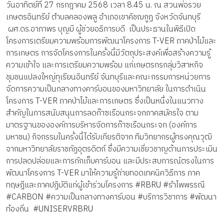
วันอาทิตย์ที่ 27 กรกฎาคม 2568 เวลา 8.45 น. ณ สวนพ่อรวย
เกษตรอินทรีย์ ตำบลคลองพลู อำเภอเขาคิชฌกูฏ จังหวัดจันทบุรี
ผศ.ดร.อาภาพร บุญมี ผู้ช่วยอธิการบดี เป็นประธานในพิธีเปิด
โครงการเตรียมความพร้อมการพัฒนาโครงการ T-VER ภาคป่าไม้และ
การเกษตร การจัดโครงการในครั้งนี้มีวัตถุประสงค์เพื่อสร้างความรู้
ความเข้าใจ และการเตรียมความพร้อม แก่เกษตรกรกลุ่มวิสาหกิจ
ชุมชนแปลงใหญ่ทุเรียนอินทรีย์ จันทบุรีและคณะกรรมการหน่วยการ
จัดการความเป็นกลางทางคาร์บอนของมหาวิทยาลัย ในการดำเนิน
โครงการ T-VER ภาคป่าไม้และการเกษตร ซึ่งเป็นหนึ่งในแนวทาง
สำคัญในการสนับสนุนการลดก๊าซเรือนกระจกภาคสมัครใจ ตาม
มาตรฐานขององค์การบริหารจัดการก๊าซเรือนกระจก (องค์การ
มหาชน) กิจกรรมในครั้งนี้ได้รับเกียรติจาก ทีมวิทยากรผู้ทรงคุณวุฒิ
จากมหาวิทยาลัยราชภัฏอุตรดิตถ์ ซึ่งมีความเชี่ยวชาญด้านการประเมิน
การปลดปล่อยและการกักเก็บคาร์บอน และมีประสบการณ์ตรงในการ
พัฒนาโครงการ T-VER มาให้ความรู้ถ่ายทอดเทคนิควิธีการ ภาค
ทฤษฎีและภาคปฏิบัติแก่ผู้เข้าร่วมโครงการ #RBRU #รำไพพรรณี
#CARBON #ความเป็นกลางทางคาร์บอน #บริการวิชาการ #พัฒนา
ท้องถิ่น #UNISERVRBRU