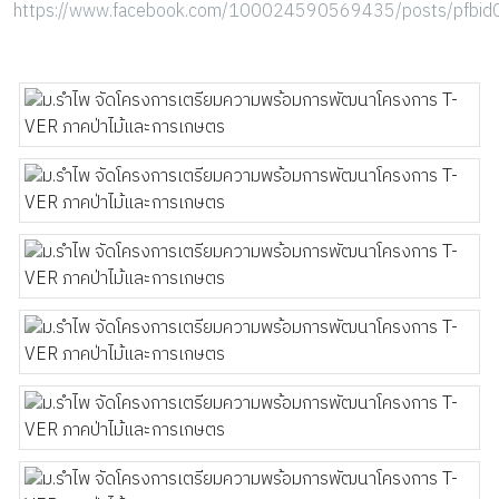
https://www.facebook.com/100024590569435/posts/pfb