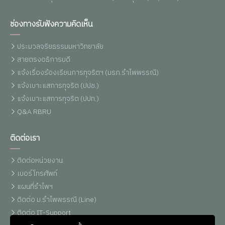
ช่องทางรับฟังความคิดเห็น
ประมวลจริยธรรมมหาวิทยาลัย
สายตรงอธิการบดี
แจ้งเรื่องร้องเรียนการทุจริตฯ (มรภ.รำไพพรรณี)
แจ้งเบาะแสการทุจริต (ปปช.)
แจ้งเบาะแสการทุจริต (ปปท.)
Q&A RBRU
ติดต่อเรา
ติดต่อหน่วยงาน
เบอร์โทรศัพท์
แผนที่รำไพฯ
ติดต่อ ม.รำไพพรรณี (Line)
ติดต่อ IT-Support