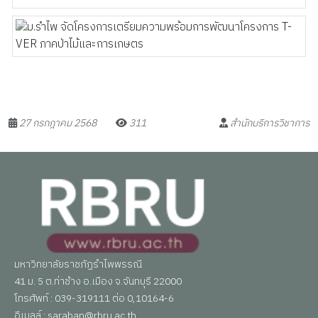
27 กรกฎาคม 2568
311
สำนักบริการวิชาการ
มหาวิทยาลัยราชภัฏรำไพพรรณี
41 ม. 5 ต.ท่าช้าง อ.เมือง จ.จันทบุรี 22000
โทรศัพท์ : 039-319111 ต่อ 0,10164-6
อีเมลล์ : saraban@rbru.ac.th