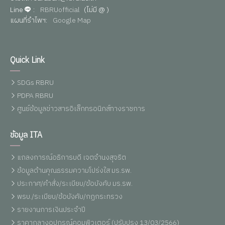
Line
:
RBRUofficial
(ไม่มี @ )
แผนที่รำไพฯ:
Google Map
Quick Link
SDGs RBRU
PDPA RBRU
ศูนย์ข้อมูลข่าวสารอิเล็กทรอนิกส์ทางราชการ
ข้อมูล ITA
แถลงการณ์อธิการบดี เจตจำนงสุจริต
ข้อมูลด้านคุณธรรมความโปร่งใส มร.รพ.
ประกาศ/คำสั่ง/ระเบียบ/ข้อบังคับ มร.รพ.
พรบ./ระเบียบ/ข้อบังคับ/กฏกระทรวง
รายงานการเงินประจำปี
ราคากลางอุปกรณ์คอมพิวเตอร์ (ปรับปรุง 13/03/2566)