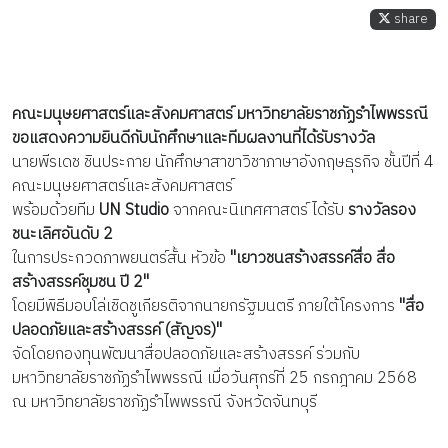
share
คณะมนุษยศาสตร์และสังคมศาสตร์ มหาวิทยาลัยราชภัฏรำไพพรรณี
ขอแสดงความยินดีกับนักศึกษาและทีมผลงานที่ได้รับรางวัล
นายพีรเดช ชินประกาย นักศึกษาสาขาวิชาภาษาอังกฤษธุรกิจ ชั้นปีที่ 4
คณะมนุษยศาสตร์และสังคมศาสตร์
พร้อมด้วยทีม
UN Studio
จากคณะนิเทศศาสตร์ ได้รับ
รางวัลรอง
ชนะเลิศอันดับ 2
ในการประกวดภาพยนตร์สั้น หัวข้อ
"เยาวชนสร้างสรรค์สื่อ สื่อ
สร้างสรรค์ชุมชน ปี 2"
โดยมีพิธีมอบโล่เชิดชูเกียรติจากนายกรัฐมนตรี ภายใต้โครงการ
"สื่อ
ปลอดภัยและสร้างสรรค์ (สัญจร)"
จัดโดยกองทุนพัฒนาสื่อปลอดภัยและสร้างสรรค์ ร่วมกับ
มหาวิทยาลัยราชภัฏรำไพพรรณี เมื่อวันศุกร์ที่ 25 กรกฎาคม 2568
ณ มหาวิทยาลัยราชภัฏรำไพพรรณี จังหวัดจันทบุรี