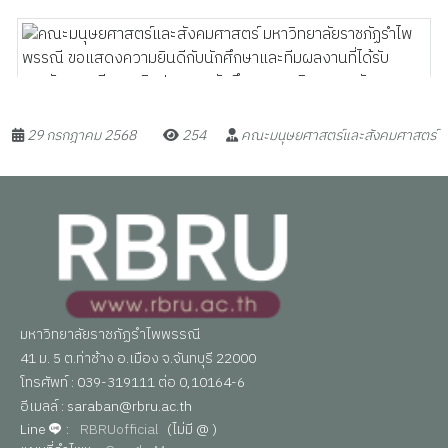
29 กรกฎาคม 2568
254
คณะมนุษยศาสตร์และสังคมศาสตร์
มหาวิทยาลัยราชภัฏรำไพพรรณี
41 ม. 5 ต.ท่าช้าง อ.เมือง จ.จันทบุรี 22000
โทรศัพท์ : 039-319111 ต่อ 0,10164-6
อีเมลล์ : saraban@rbru.ac.th
Line
:
RBRUofficial
(ไม่มี @ )