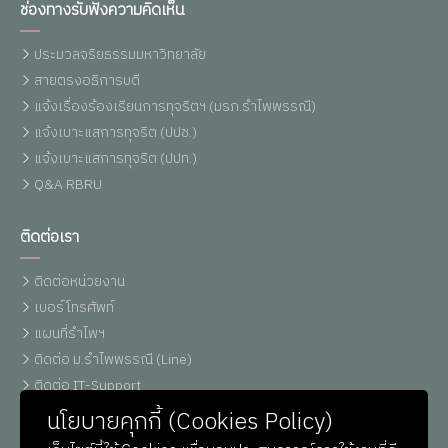
ช่องทางรับฟังความคิดเห็น
ประมวลจริยธรรมมหาวิทยาลัย
สายตรงอธิการบดี
แจ้งเรื่องร้องเรียนการทุจริตฯ (มรภ.รำไพพรรณี)
แจ้งเบาะแสการทุจริต (ปปช.)
แจ้งเบาะแสการทุจริต (ปปท.)
Q&A RBRU
ติดต่อเรา
ติดต่อหน่วยงาน
เบอร์โทรศัพท์
แผนที่รำไพฯ
ติดต่อ ม.รำไพพรรณี (Line)
ติดต่อ IT-Support
หน่วยประชาสัมพันธ์
นโยบายคุกกี้ (Cookies Policy)