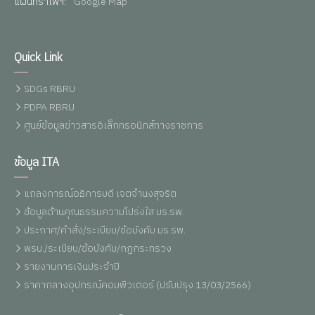
แผนที่รำไพฯ:
Google Map
Quick Link
SDGs RBRU
PDPA RBRU
ศูนย์ข้อมูลข่าวสารอิเล็กทรอนิกส์ทางราชการ
ข้อมูล ITA
แถลงการณ์อธิการบดี เจตจำนงสุจริต
ข้อมูลด้านคุณธรรมความโปร่งใส มร.รพ.
ประกาศ/คำสั่ง/ระเบียบ/ข้อบังคับ มร.รพ.
พรบ./ระเบียบ/ข้อบังคับ/กฏกระทรวง
รายงานการเงินประจำปี
ราคากลางอุปกรณ์คอมพิวเตอร์ (ปรับปรุง 13/03/2566)