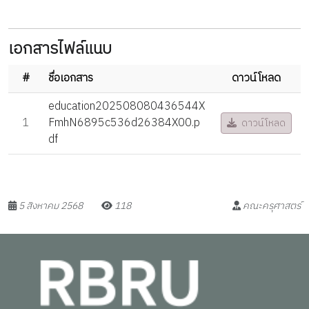
เอกสารไฟล์แนบ
#
ชื่อเอกสาร
ดาวน์โหลด
education202508080436544X
1
FmhN6895c536d26384X00.p
ดาวน์โหลด
df
5 สิงหาคม 2568
118
คณะครุศาสตร์