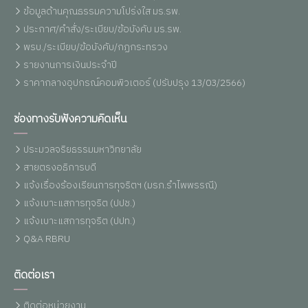
ข้อมูลด้านคุณธรรมความโปร่งใส มร.รพ.
ประกาศ/คำสั่ง/ระเบียบ/ข้อบังคับ มร.รพ.
พรบ./ระเบียบ/ข้อบังคับ/กฏกระทรวง
รายงานการเงินประจำปี
ราคากลางอุปกรณ์คอมพิวเตอร์ (ปรับปรุง 13/03/2566)
ช่องทางรับฟังความคิดเห็น
ประมวลจริยธรรมมหาวิทยาลัย
สายตรงอธิการบดี
แจ้งเรื่องร้องเรียนการทุจริตฯ (มรภ.รำไพพรรณี)
แจ้งเบาะแสการทุจริต (ปปช.)
แจ้งเบาะแสการทุจริต (ปปท.)
Q&A RBRU
ติดต่อเรา
ติดต่อหน่วยงาน