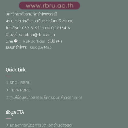
มหาวิทยาลัยราชภัฏรำไพพรรณี
41 ม. 5 ต.ท่าช้าง อ.เมือง จ.จันทบุรี 22000
โทรศัพท์ : 039-319111 ต่อ 0,10164-6
อีเมลล์ : saraban@rbru.ac.th
Line
:
RBRUofficial
(ไม่มี @ )
แผนที่รำไพฯ:
Google Map
Quick Link
SDGs RBRU
PDPA RBRU
ศูนย์ข้อมูลข่าวสารอิเล็กทรอนิกส์ทางราชการ
ข้อมูล ITA
แถลงการณ์อธิการบดี เจตจำนงสุจริต