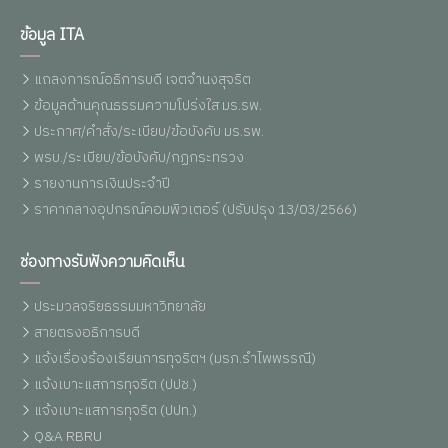
ข้อมูล ITA
แถลงการณ์อธิการบดี เจตจำนงสุจริต
ข้อมูลด้านคุณธรรมความโปร่งใส มร.รพ.
ประกาศ/คำสั่ง/ระเบียบ/ข้อบังคับ มร.รพ.
พรบ./ระเบียบ/ข้อบังคับ/กฏกระทรวง
รายงานการเงินประจำปี
ราคากลางอุปกรณ์คอมพิวเตอร์ (ปรับปรุง 13/03/2566)
ช่องทางรับฟังความคิดเห็น
ประมวลจริยธรรมมหาวิทยาลัย
สายตรงอธิการบดี
แจ้งเรื่องร้องเรียนการทุจริตฯ (มรภ.รำไพพรรณี)
แจ้งเบาะแสการทุจริต (ปปช.)
แจ้งเบาะแสการทุจริต (ปปท.)
Q&A RBRU