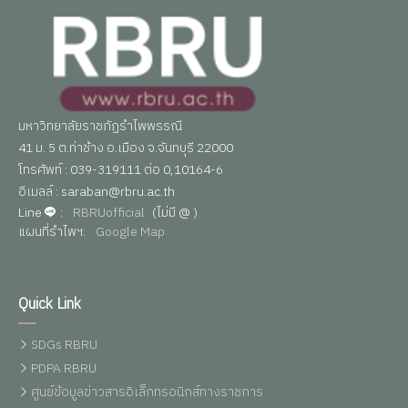
มหาวิทยาลัยราชภัฏรำไพพรรณี
41 ม. 5 ต.ท่าช้าง อ.เมือง จ.จันทบุรี 22000
โทรศัพท์ : 039-319111 ต่อ 0,10164-6
อีเมลล์ : saraban@rbru.ac.th
Line
:
RBRUofficial
(ไม่มี @ )
แผนที่รำไพฯ:
Google Map
Quick Link
SDGs RBRU
PDPA RBRU
ศูนย์ข้อมูลข่าวสารอิเล็กทรอนิกส์ทางราชการ