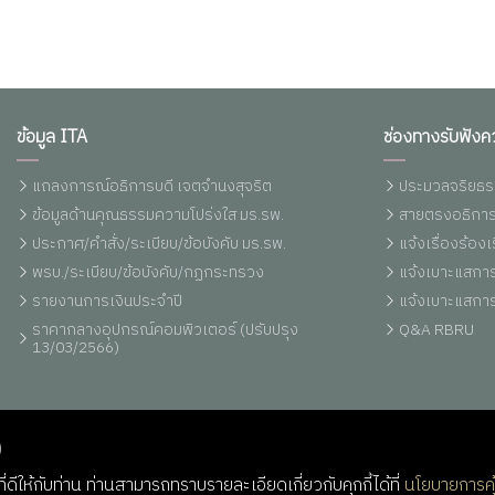
ข้อมูล ITA
ช่องทางรับฟังค
แถลงการณ์อธิการบดี เจตจำนงสุจริต
ประมวลจริยธร
ข้อมูลด้านคุณธรรมความโปร่งใส มร.รพ.
สายตรงอธิการ
ประกาศ/คำสั่ง/ระเบียบ/ข้อบังคับ มร.รพ.
แจ้งเรื่องร้อ
พรบ./ระเบียบ/ข้อบังคับ/กฏกระทรวง
แจ้งเบาะแสการ
รายงานการเงินประจำปี
แจ้งเบาะแสการ
ราคากลางอุปกรณ์คอมพิวเตอร์ (ปรับปรุง
Q&A RBRU
13/03/2566)
)
่ดีให้กับท่าน ท่านสามารถทราบรายละเอียดเกี่ยวกับคุกกี้ได้ที่
นโยบายการคุ