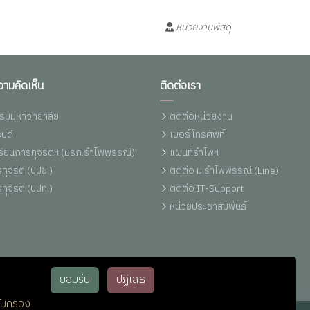
หน่วยงานพัสดุ
วามคิดเห็น
ติดต่อเรา
รมมหาวิทยาลัย
ติดต่อหน่วยงาน
บดี
เบอร์โทรศัพท์
งเรียนการทุจริตฯ (มรภ.รำไพพรรณี)
แผนที่รำไพฯ
ทุจริต (ปปช.)
ติดต่อ ม.รำไพพรรณี (Line)
ทุจริต (ปปท.)
ติดต่อ IT-Support
หน่วยประชาสัมพันธ์
ยอมรับ
ปฏิเสธ
้มครอง