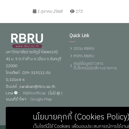
1 ตุลาคม 2568
173
Quick Link
SDGs RBRU
มหาวิทยาลัยราชภัฏรำไพพรรณี
PDPA RBRU
41 ม. 5 ต.ท่าช้าง อ.เมือง จ.จันทบุรี
ศูนย์ข้อมูลข่าวสาร
22000
อิเล็กทรอนิกส์ทางราชการ
โทรศัพท์ : 039-319111 ต่อ
0,10164-6
อีเมลล์ : saraban@rbru.ac.th
Line
:
RBRUofficial
(ไม่มี @ )
แผนที่รำไพฯ:
Google Map
นโยบายคุกกี้ (Cookies Policy
เว็บไซต์นี้ใช้ Cookies เพื่อมอบประสบการณ์การใช้งานที