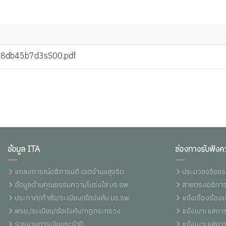
8db45b7d3sS00.pdf
ข้อมูล ITA
ช่องทางรับฟังค
แถลงการณ์อธิการบดี เจตจำนงสุจริต
ประมวลจริยธร
ข้อมูลด้านคุณธรรมความโปร่งใส มร.รพ.
สายตรงอธิการ
ประกาศ/คำสั่ง/ระเบียบ/ข้อบังคับ มร.รพ.
แจ้งเรื่องร้อ
พรบ./ระเบียบ/ข้อบังคับ/กฏกระทรวง
แจ้งเบาะแสการ
รายงานการเงินประจำปี
แจ้งเบาะแสการ