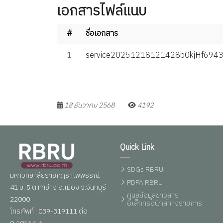
เอกสารไฟล์แนบ
#
ชื่อเอกสาร
1
service20251218121428b0kjHf6943
18 ธันวาคม 2568
4192
Quick Link
SDGs RBRU
มหาวิทยาลัยราชภัฏรำไพพรรณี
PDPA RBRU
41 ม. 5 ต.ท่าช้าง อ.เมือง จ.จันทบุรี
ศูนย์ข้อมูลข่าวสาร
22000
อิเล็กทรอนิกส์ทางราชการ
โทรศัพท์ : 039-319111 ต่อ