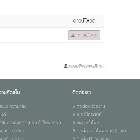
ดาวน์โหลด
ดาวน์โหลด
กองบริการการศึกษา
วามคิดเห็น
ติดต่อเรา
รมมหาวิทยาลัย
ติดต่อหน่วยงาน
บดี
เบอร์โทรศัพท์
งเรียนการทุจริตฯ (มรภ.รำไพพรรณี)
แผนที่รำไพฯ
ทุจริต (ปปช.)
ติดต่อ ม.รำไพพรรณี (Line)
ทุจริต (ปปท.)
ติดต่อ IT-Support