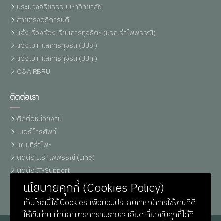
ประมวลจริยธรรมมหาวิทยาลัย
สายตรงอธิการบดี
แจ้งเรื่องร้องเรียนการทุจริตฯ (มรภ.รำไพพรรณี)
แจ้งเบาะแสการทุจริต (ปปช.)
แจ้งเบาะแสการทุจริต (ปปท.)
Q&A RBRU
ติดต่อเรา
ติดต่อหน่วยงาน
เบอร์โทรศัพท์
แผนที่รำไพฯ
ติดต่อ ม.รำไพพรรณี (Line)
ติดต่อ IT-Support
หน่วยประชาสัมพันธ์
นโยบายคุกกี้ (Cookies Policy)
เว็บไซต์นี้ใช้ Cookies เพื่อมอบประสบการณ์การใช้งานที่ดี
ให้กับท่าน ท่านสามารถทราบรายละเอียดเกี่ยวกับคุกกี้ได้ที่