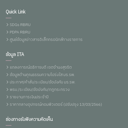
Quick Link
SDGs RBRU
PDPA RBRU
ศูนย์ข้อมูลข่าวสารอิเล็กทรอนิกส์ทางราชการ
ข้อมูล ITA
แถลงการณ์อธิการบดี เจตจำนงสุจริต
ข้อมูลด้านคุณธรรมความโปร่งใส มร.รพ.
ประกาศ/คำสั่ง/ระเบียบ/ข้อบังคับ มร.รพ.
พรบ./ระเบียบ/ข้อบังคับ/กฏกระทรวง
รายงานการเงินประจำปี
ราคากลางอุปกรณ์คอมพิวเตอร์ (ปรับปรุง 13/03/2566)
ช่องทางรับฟังความคิดเห็น