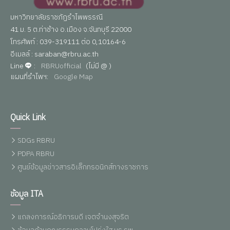
มหาวิทยาลัยราชภัฏรำไพพรรณี
41 ม. 5 ต.ท่าช้าง อ.เมือง จ.จันทบุรี 22000
โทรศัพท์ : 039-319111 ต่อ 0,10164-6
อีเมลล์ : saraban@rbru.ac.th
Line
:
RBRUofficial
(ไม่มี @ )
แผนที่รำไพฯ:
Google Map
Quick Link
SDGs RBRU
PDPA RBRU
ศูนย์ข้อมูลข่าวสารอิเล็กทรอนิกส์ทางราชการ
ข้อมูล ITA
แถลงการณ์อธิการบดี เจตจำนงสุจริต