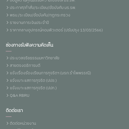
ข้อมูลด้านคุณธรรมความโปร่งใส มร.รพ.
ประกาศ/คำสั่ง/ระเบียบ/ข้อบังคับ มร.รพ.
พรบ./ระเบียบ/ข้อบังคับ/กฏกระทรวง
รายงานการเงินประจำปี
ราคากลางอุปกรณ์คอมพิวเตอร์ (ปรับปรุง 13/03/2566)
ช่องทางรับฟังความคิดเห็น
ประมวลจริยธรรมมหาวิทยาลัย
สายตรงอธิการบดี
แจ้งเรื่องร้องเรียนการทุจริตฯ (มรภ.รำไพพรรณี)
แจ้งเบาะแสการทุจริต (ปปช.)
แจ้งเบาะแสการทุจริต (ปปท.)
Q&A RBRU
ติดต่อเรา
ติดต่อหน่วยงาน