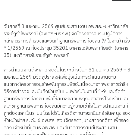
วันศุกร์ที่ 3 เมษายน 2569 ศูนย์ประสานงาน อพ.สธ. -มหาวิทยาลัย
ราชภัฏรำไพพรรณี (อพ.สธ.-มร.รพ.) จัดโครงการอบรมปฏิบัติการ
หลักสูตร การสำรวจและจัดทำฐานทรัพยากรท้องถิ่น (9 ใบงาน) ครั้ง
ที่ 1/2569 ณ ห้องประชุม 35201 อาคารเฉลิมพระเกียรติฯ (อาคาร
35) มหาวิทยาลัยราชภัฏรำไพพรรณี
.
การดำเนินงานดังกล่าว จัดขึ้นในระหว่างวันที่ 31 มีนาคม 2569 – 3
เมษายน 2569 มีวัตถุประสงค์เพื่อมุ่งเน้นการดำเนินงานตาม
แนวทางโครงการอนุรักษ์พันธุกรรมพืชอันเนื่องมาจากพระราชดำริฯ
วิธีการสำรวจและบันทึกข้อมูลในแบบฟอร์มใบงานที่ 1-9 และจัดทำ
ฐานทรัพยากรท้องถิ่น เพื่อให้สมาชิกสวนพฤกษศาสตร์โรงเรียนและ
สมาชิกฐานทรัพยากรท้องถิ่นมีความรู้ความเข้าใจในการดำเนินงานที่
ถูกต้องและเป็นระบบ โดยได้รับเกียรติจากนายธานินทร์ สันคะนุช รอง
หัวหน้าฝ่าย ระดับ 6 อพ.สธ. สวนจิตรลดา ,นางสาวกฤติกา เพ็ชรคง
ทอง เจ้าหน้าที่มูลนิธิ อพ.สธ. และทีมวิทยากรศูนย์ประสานงาน