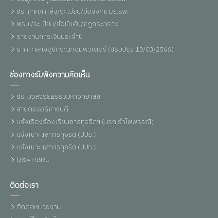
ประกาศ/คำสั่ง/ระเบียบ/ข้อบังคับ มร.รพ.
พรบ./ระเบียบ/ข้อบังคับ/กฏกระทรวง
รายงานการเงินประจำปี
ราคากลางอุปกรณ์คอมพิวเตอร์ (ปรับปรุง 13/03/2566)
ช่องทางรับฟังความคิดเห็น
ประมวลจริยธรรมมหาวิทยาลัย
สายตรงอธิการบดี
แจ้งเรื่องร้องเรียนการทุจริตฯ (มรภ.รำไพพรรณี)
แจ้งเบาะแสการทุจริต (ปปช.)
แจ้งเบาะแสการทุจริต (ปปท.)
Q&A RBRU
ติดต่อเรา
ติดต่อหน่วยงาน