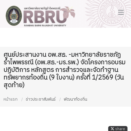
ศูนย์ประสานงาน อพ.สธ. -มหาวิทยาลัยราชภัฏ
รำไพพรรณี (อพ.สธ.-มร.รพ.) จัดโครงการอบรม
ปฏิบัติการ หลักสูตร การสำรวจและจัดทำฐาน
ทรัพยากรท้องถิ่น (9 ใบงาน) ครั้งที่ 1/2569 (วัน
สุดท้าย)
หน้าแรก
ข่าวประชาสัมพันธ์
พัฒนาท้องถิ่น
share