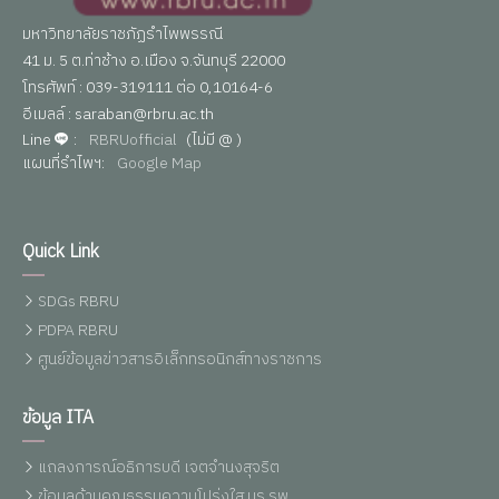
มหาวิทยาลัยราชภัฏรำไพพรรณี
41 ม. 5 ต.ท่าช้าง อ.เมือง จ.จันทบุรี 22000
โทรศัพท์ : 039-319111 ต่อ 0,10164-6
อีเมลล์ : saraban@rbru.ac.th
Line
:
RBRUofficial
(ไม่มี @ )
แผนที่รำไพฯ:
Google Map
Quick Link
SDGs RBRU
PDPA RBRU
ศูนย์ข้อมูลข่าวสารอิเล็กทรอนิกส์ทางราชการ
ข้อมูล ITA
แถลงการณ์อธิการบดี เจตจำนงสุจริต
ข้อมูลด้านคุณธรรมความโปร่งใส มร.รพ.