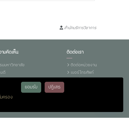
สำนักบริการวิชาการ
วามคิดเห็น
ติดต่อเรา
รมมหาวิทยาลัย
ติดต่อหน่วยงาน
บดี
เบอร์โทรศัพท์
งเรียนการทุจริตฯ (มรภ.รำไพพรรณี)
แผนที่รำไพฯ
ยอมรับ
ปฏิเสธ
ทุจริต (ปปช.)
ติดต่อ ม.รำไพพรรณี (Line)
ทุจริต (ปปท.)
ติดต่อ IT-Support
้มครอง
หน่วยประชาสัมพันธ์