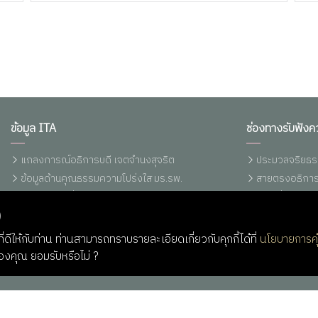
ข้อมูล ITA
ช่องทางรับฟังค
แถลงการณ์อธิการบดี เจตจำนงสุจริต
ประมวลจริยธร
ข้อมูลด้านคุณธรรมความโปร่งใส มร.รพ.
สายตรงอธิการ
ประกาศ/คำสั่ง/ระเบียบ/ข้อบังคับ มร.รพ.
แจ้งเรื่องร้อ
)
พรบ./ระเบียบ/ข้อบังคับ/กฏกระทรวง
แจ้งเบาะแสการ
รายงานการเงินประจำปี
แจ้งเบาะแสการ
่ดีให้กับท่าน ท่านสามารถทราบรายละเอียดเกี่ยวกับคุกกี้ได้ที่
นโยบายการคุ
ราคากลางอุปกรณ์คอมพิวเตอร์ (ปรับปรุง
Q&A RBRU
ของคุณ ยอมรับหรือไม่ ?
13/03/2566)