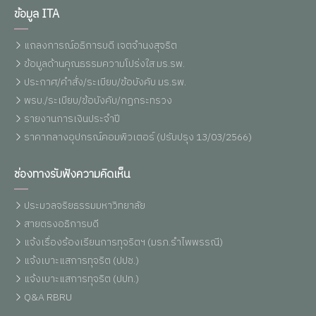
ข้อมูล ITA
แถลงการณ์อธิการบดี เจตจำนงสุจริต
ข้อมูลด้านคุณธรรมความโปร่งใส มร.รพ.
ประกาศ/คำสั่ง/ระเบียบ/ข้อบังคับ มร.รพ.
พรบ./ระเบียบ/ข้อบังคับ/กฏกระทรวง
รายงานการเงินประจำปี
ราคากลางอุปกรณ์คอมพิวเตอร์ (ปรับปรุง 13/03/2566)
ช่องทางรับฟังความคิดเห็น
ประมวลจริยธรรมมหาวิทยาลัย
สายตรงอธิการบดี
แจ้งเรื่องร้องเรียนการทุจริตฯ (มรภ.รำไพพรรณี)
แจ้งเบาะแสการทุจริต (ปปช.)
แจ้งเบาะแสการทุจริต (ปปท.)
Q&A RBRU