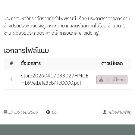
ประกาศมหาวิทยาลัยราชภัฏรำไพพรรณี เรื่อง ประกาศราคากลางงาน
จ้างปรับปรุงห้องประชุมคณะวิทยาศาสตร์และเทคโนโลยี จำนวน 1
งาน ด้วยวิธีประกวดราคาอิเล็กทรอนิกส์ e-bidding
เอกสารไฟล์แนบ
#
ชื่อเอกสาร
ดาวน์โหลด
store20260417033027HMQE
1
ดาวน์โหลด
HL69e1efa3c84fcGC00.pdf
17 เมษายน 2569
86
หน่วยงานพัสดุ