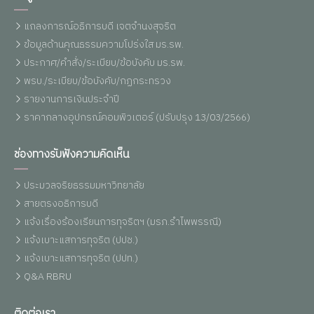
แถลงการณ์อธิการบดี เจตจำนงสุจริต
ข้อมูลด้านคุณธรรมความโปร่งใส มร.รพ.
ประกาศ/คำสั่ง/ระเบียบ/ข้อบังคับ มร.รพ.
พรบ./ระเบียบ/ข้อบังคับ/กฏกระทรวง
รายงานการเงินประจำปี
ราคากลางอุปกรณ์คอมพิวเตอร์ (ปรับปรุง 13/03/2566)
ช่องทางรับฟังความคิดเห็น
ประมวลจริยธรรมมหาวิทยาลัย
สายตรงอธิการบดี
แจ้งเรื่องร้องเรียนการทุจริตฯ (มรภ.รำไพพรรณี)
แจ้งเบาะแสการทุจริต (ปปช.)
แจ้งเบาะแสการทุจริต (ปปท.)
Q&A RBRU
ติดต่อเรา