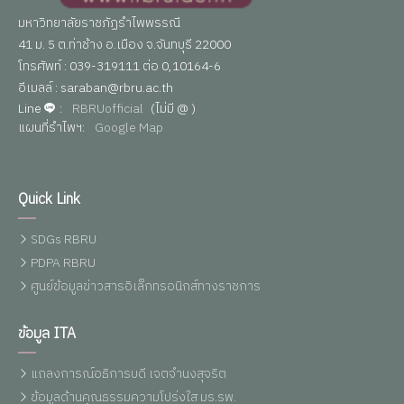
มหาวิทยาลัยราชภัฏรำไพพรรณี
41 ม. 5 ต.ท่าช้าง อ.เมือง จ.จันทบุรี 22000
โทรศัพท์ : 039-319111 ต่อ 0,10164-6
อีเมลล์ : saraban@rbru.ac.th
Line
:
RBRUofficial
(ไม่มี @ )
แผนที่รำไพฯ:
Google Map
Quick Link
SDGs RBRU
PDPA RBRU
ศูนย์ข้อมูลข่าวสารอิเล็กทรอนิกส์ทางราชการ
ข้อมูล ITA
แถลงการณ์อธิการบดี เจตจำนงสุจริต
ข้อมูลด้านคุณธรรมความโปร่งใส มร.รพ.