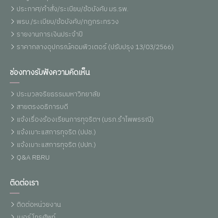
ประกาศ/คำสั่ง/ระเบียบ/ข้อบังคับ มร.รพ.
พรบ./ระเบียบ/ข้อบังคับ/กฏกระทรวง
รายงานการเงินประจำปี
ราคากลางอุปกรณ์คอมพิวเตอร์ (ปรับปรุง 13/03/2566)
ช่องทางรับฟังความคิดเห็น
ประมวลจริยธรรมมหาวิทยาลัย
สายตรงอธิการบดี
แจ้งเรื่องร้องเรียนการทุจริตฯ (มรภ.รำไพพรรณี)
แจ้งเบาะแสการทุจริต (ปปช.)
แจ้งเบาะแสการทุจริต (ปปท.)
Q&A RBRU
ติดต่อเรา
ติดต่อหน่วยงาน
เบอร์โทรศัพท์