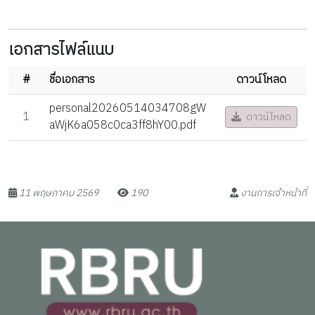
เอกสารไฟล์แนบ
#
ชื่อเอกสาร
ดาวน์โหลด
personal20260514034708gW
1
ดาวน์โหลด
aWjK6a058c0ca3ff8hY00.pdf
11 พฤษภาคม 2569
190
งานการเจ้าหน้าที่